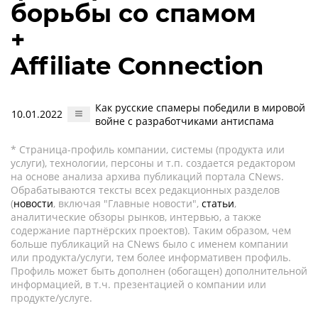
борьбы со спамом
+
Affiliate Connection
Как русские спамеры победили в мировой
10.01.2022
войне с разработчиками антиспама
* Страница-профиль компании, системы (продукта или
услуги), технологии, персоны и т.п. создается редактором
на основе анализа архива публикаций портала CNews.
Обрабатываются тексты всех редакционных разделов
(
новости
, включая "Главные новости",
статьи
,
аналитические обзоры рынков, интервью, а также
содержание партнёрских проектов). Таким образом, чем
больше публикаций на CNews было с именем компании
или продукта/услуги, тем более информативен профиль.
Профиль может быть дополнен (обогащен) дополнительной
информацией, в т.ч. презентацией о компании или
продукте/услуге.