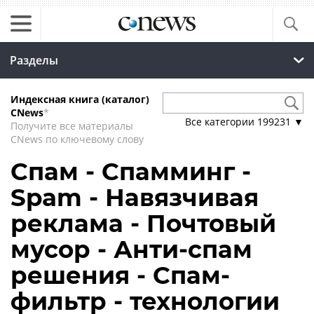
Разделы
Индексная книга (каталог)
CNews
*
Все категории
199231
▼
Получите все материалы
CNews по ключевому слову
Спам - Спамминг -
Spam - Навязчивая
реклама - Почтовый
мусор - Анти-спам
решения - Спам-
фильтр - технологии