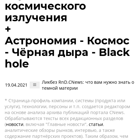
космического
излучения
+
Астрономия - Космос
- Чёрная дыра - Black
hole
Ликбез RnD.CNews: что вам нужно знать о
19.04.2021
темной материи
* Страница-профиль компании, системы (продукта или
услуги), технологии, персоны и т.п. создается редактором
на основе анализа архива публикаций портала CNews.
Обрабатываются тексты всех редакционных разделов
(
новости
, включая "Главные новости",
статьи
,
аналитические обзоры рынков, интервью, а также
содержание партнёрских проектов). Таким образом, чем