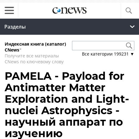
Разделы
Индексная книга (каталог)
CNews
*
Все категории
199231
▼
Получите все материалы
CNews по ключевому слову
PAMELA - Payload for
Antimatter Matter
Exploration and Light-
nuclei Astrophysics -
научный аппарат по
изучению