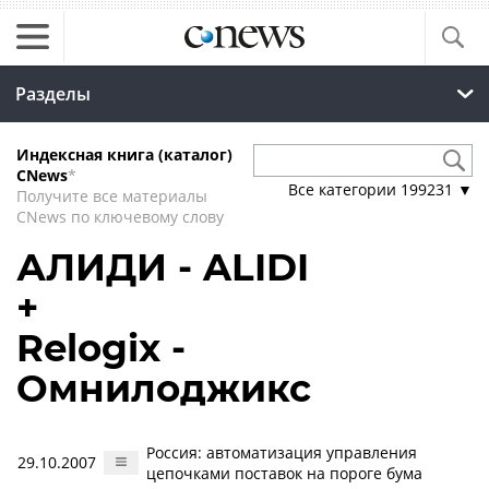
Разделы
Индексная книга (каталог)
CNews
*
Все категории
199231
▼
Получите все материалы
CNews по ключевому слову
АЛИДИ - ALIDI
+
Relogix -
Омнилоджикс
Россия: автоматизация управления
29.10.2007
цепочками поставок на пороге бума