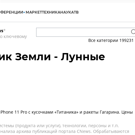
НФЕРЕНЦИИ
МАРКЕТ
ТЕХНИКА
НАУКА
ТВ
ws
*
по ключевому
Все категории
199231
ник Земли - Лунные
iPhone 11 Pro с кусочками «Титаника» и ракеты Гагарина. Цены
темы (продукта или услуги), технологии, персоны и т.п.
 анализа архива публикаций портала CNews. Обрабатываются