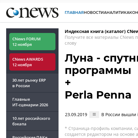
ГЛАВНАЯ
НОВОСТИ
АНАЛИТИКА
КО
Индексная книга (каталог) CNe
Получите все материалы CNews 
CNews FORUM
слову
12 ноября
Луна - спут
CNews AWARDS
12 ноября
программы
+
30 лет рынку ERP
в России
Perla Penna
Главные
ИТ-сценарии
2026
23.09.2019
В России вышли 
10 лет российского
бэкапа
* Страница-профиль компании, сис
создается редактором на основе
Российские ПАКи