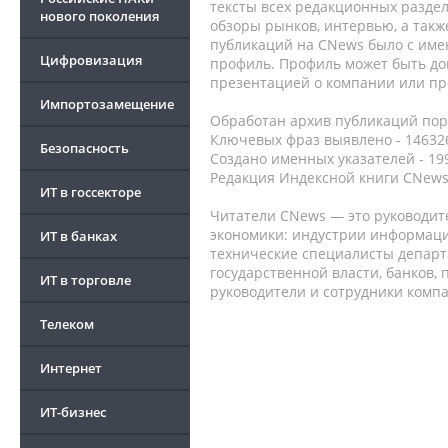
тексты всех редакционных раздел
нового поколения
обзоры рынков, интервью, а такж
публикаций на CNews было с име
Цифровизация
профиль. Профиль может быть до
презентацией о компании или про
Импортозамещение
Обработан архив публикаций порт
Ключевых фраз выявлено - 146326
Безопасность
Создано именных указателей - 19
Редакция Индексной книги CNews
ИТ в госсекторе
Читатели CNews — это руководит
экономики: индустрии информаци
ИТ в банках
технические специалисты депар
государственной власти, банков,
ИТ в торговле
руководители и сотрудники комп
Телеком
Интернет
ИТ-бизнес