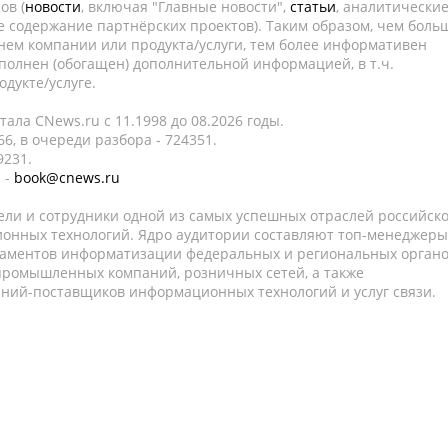
ов (
новости
, включая "Главные новости",
статьи
, аналитически
е содержание партнёрских проектов). Таким образом, чем боль
нем компании или продукта/услуги, тем более информативен
полнен (обогащен) дополнительной информацией, в т.ч.
дукте/услуге.
ала CNews.ru c 11.1998 до 08.2026 годы.
6, в очереди разбора - 724351.
9231.
 -
book@cnews.ru
ели и сотрудники одной из самых успешных отраслей российск
онных технологий. Ядро аудитории составляют топ-менеджеры
таментов информатизации федеральных и региональных орган
 промышленных компаний, розничных сетей, а также
аний-поставщиков информационных технологий и услуг связи.