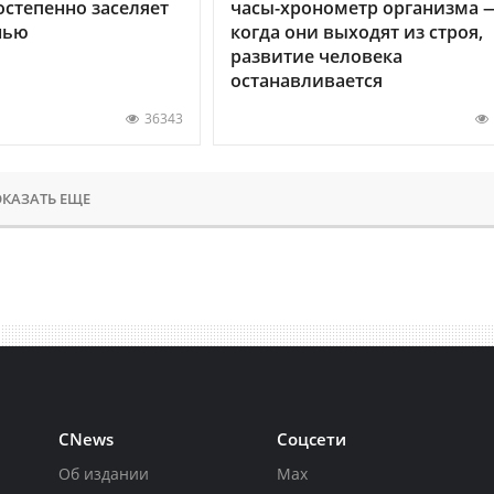
остепенно заселяет
часы-хронометр организма 
нью
когда они выходят из строя,
развитие человека
останавливается
36343
КАЗАТЬ ЕЩЕ
CNews
Соцсети
Об издании
Max