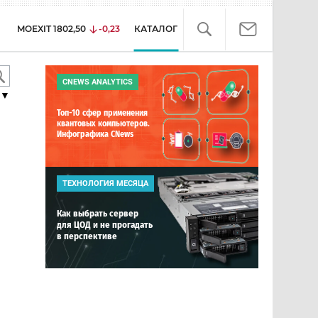
MOEXIT
1802,50
-0,23
КАТАЛОГ
CNEWS ANALYTICS
▼
Топ-10 сфер применения
квантовых компьютеров.
Инфографика CNews
ТЕХНОЛОГИЯ МЕСЯЦА
Как выбрать сервер
для ЦОД и не прогадать
в перспективе