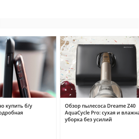
но купить б/у
Обзор пылесоса Dreame Z40
подробная
AquaCycle Pro: сухая и влажн
уборка без усилий