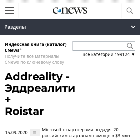
Разделы
Индексная книга (каталог)
CNews
*
Все категории
199124
▼
Получите все материалы
CNews по ключевому слову
Addreality -
Эддреалити
+
Roistar
Microsoft с партнерами выдадут 20
15.09.2020
российским стартапам помощь в $3 млн