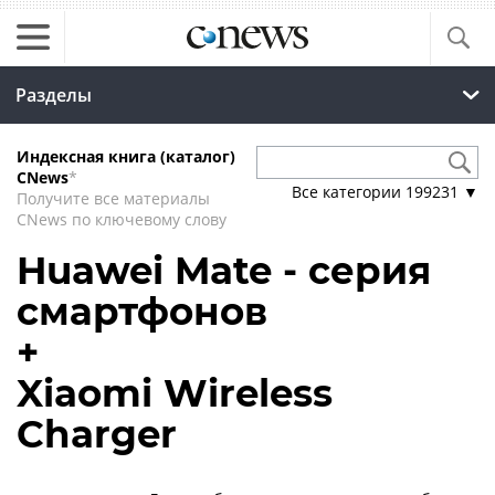
Разделы
Индексная книга (каталог)
CNews
*
Все категории
199231
▼
Получите все материалы
CNews по ключевому слову
Huawei Mate - серия
смартфонов
+
Xiaomi Wireless
Charger