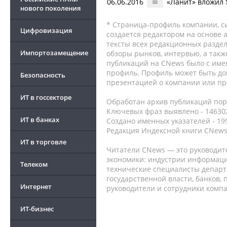
06.06.2016
«Ланит» вложил 
нового поколения
* Страница-профиль компании, сис
Цифровизация
создается редактором на основе
тексты всех редакционных раздел
Импортозамещение
обзоры рынков, интервью, а такж
публикаций на CNews было с име
профиль. Профиль может быть до
Безопасность
презентацией о компании или про
ИТ в госсекторе
Обработан архив публикаций порт
Ключевых фраз выявлено - 146302
ИТ в банках
Создано именных указателей - 19
Редакция Индексной книги CNews
ИТ в торговле
Читатели CNews — это руководит
экономики: индустрии информаци
Телеком
технические специалисты депар
государственной власти, банков,
Интернет
руководители и сотрудники комп
ИТ-бизнес