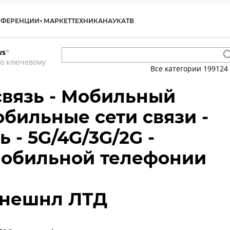
НФЕРЕНЦИИ
МАРКЕТ
ТЕХНИКА
НАУКА
ТВ
ws
*
по ключевому
Все категории
199124
вязь - Мобильный
обильные сети связи -
ь - 5G/4G/3G/2G -
мобильной телефонии
рнешнл ЛТД