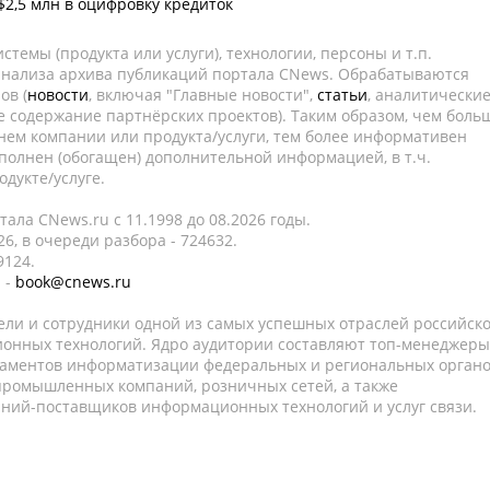
$2,5 млн в оцифровку кредиток
темы (продукта или услуги), технологии, персоны и т.п.
 анализа архива публикаций портала CNews. Обрабатываются
ов (
новости
, включая "Главные новости",
статьи
, аналитически
е содержание партнёрских проектов). Таким образом, чем боль
нем компании или продукта/услуги, тем более информативен
полнен (обогащен) дополнительной информацией, в т.ч.
дукте/услуге.
ала CNews.ru c 11.1998 до 08.2026 годы.
6, в очереди разбора - 724632.
9124.
 -
book@cnews.ru
ели и сотрудники одной из самых успешных отраслей российск
онных технологий. Ядро аудитории составляют топ-менеджеры
таментов информатизации федеральных и региональных орган
 промышленных компаний, розничных сетей, а также
аний-поставщиков информационных технологий и услуг связи.