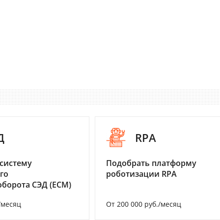
Д
RPA
систему
Подобрать платформу
го
роботизации RPA
борота СЭД (ECM)
/месяц
От 200 000 руб./месяц