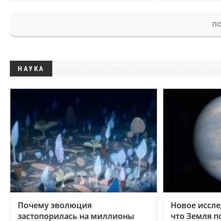
ПО
НАУКА
Почему эволюция
Новое иссле
застопорилась на миллионы
что Земля п