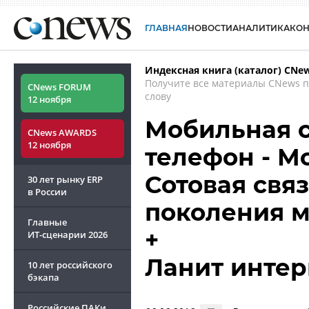
ГЛАВНАЯ
НОВОСТИ
АНАЛИТИКА
КО
Индексная книга (каталог) CNe
Получите все материалы CNews 
CNews FORUM
слову
12 ноября
Мобильная с
CNews AWARDS
12 ноября
телефон - М
Сотовая связ
30 лет рынку ERP
в России
поколения 
Главные
+
ИТ-сценарии
2026
Ланит инте
10 лет российского
бэкапа
Российские ПАКи