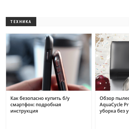
ТЕХНИКА
Как безопасно купить б/у
Обзор пылес
смартфон: подробная
AquaCycle Pr
инструкция
уборка без 