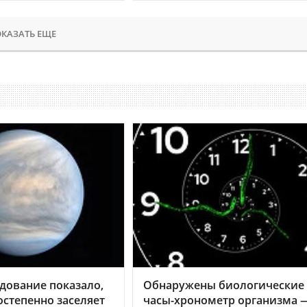
КАЗАТЬ ЕЩЕ
дование показало,
Обнаружены биологические
остепенно заселяет
часы-хронометр организма 