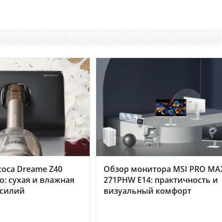
оса Dreame Z40
Обзор монитора MSI PRO MA
o: сухая и влажная
271PHW E14: практичность и
усилий
визуальный комфорт