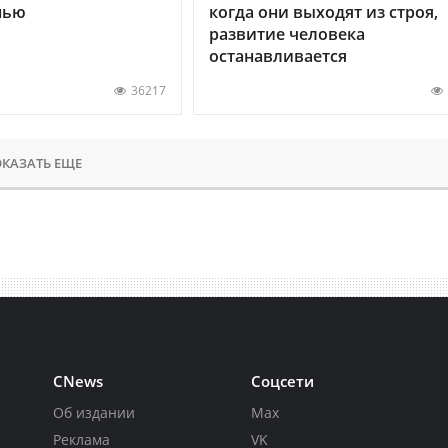
нью
когда они выходят из строя,
развитие человека
останавливается
36217
КАЗАТЬ ЕЩЕ
CNews
Соцсети
Об издании
Max
Реклама
VK