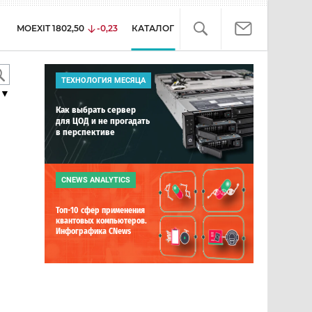
MOEXIT
1802,50
-0,23
КАТАЛОГ
ТЕХНОЛОГИЯ МЕСЯЦА
▼
Как выбрать сервер
для ЦОД и не прогадать
в перспективе
CNEWS ANALYTICS
Топ-10 сфер применения
квантовых компьютеров.
Инфографика CNews