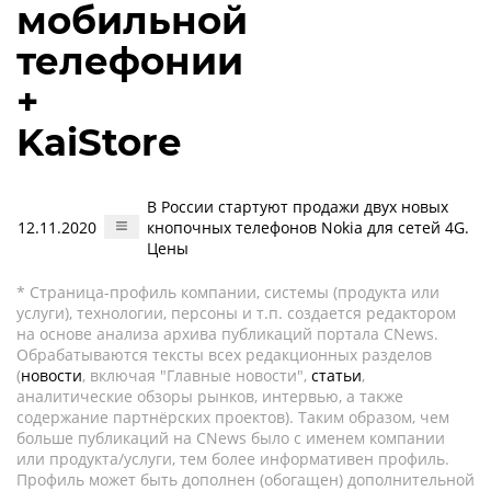
мобильной
телефонии
+
KaiStore
В России стартуют продажи двух новых
12.11.2020
кнопочных телефонов Nokia для сетей 4G.
Цены
* Страница-профиль компании, системы (продукта или
услуги), технологии, персоны и т.п. создается редактором
на основе анализа архива публикаций портала CNews.
Обрабатываются тексты всех редакционных разделов
(
новости
, включая "Главные новости",
статьи
,
аналитические обзоры рынков, интервью, а также
содержание партнёрских проектов). Таким образом, чем
больше публикаций на CNews было с именем компании
или продукта/услуги, тем более информативен профиль.
Профиль может быть дополнен (обогащен) дополнительной