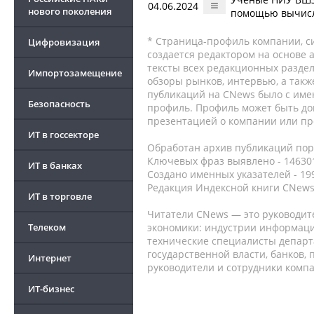
04.06.2024
нового поколения
помощью вычисл
* Страница-профиль компании, сис
Цифровизация
создается редактором на основе
тексты всех редакционных раздел
Импортозамещение
обзоры рынков, интервью, а такж
публикаций на CNews было с име
Безопасность
профиль. Профиль может быть до
презентацией о компании или про
ИТ в госсекторе
Обработан архив публикаций порт
Ключевых фраз выявлено - 146301
ИТ в банках
Создано именных указателей - 19
Редакция Индексной книги CNews
ИТ в торговле
Читатели CNews — это руководит
Телеком
экономики: индустрии информаци
технические специалисты депар
государственной власти, банков,
Интернет
руководители и сотрудники комп
ИТ-бизнес