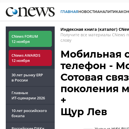
ГЛАВНАЯ
НОВОСТИ
АНАЛИТИКА
КО
Индексная книга (каталог) CNe
Получите все материалы CNews 
CNews FORUM
слову
12 ноября
Мобильная с
CNews AWARDS
12 ноября
телефон - М
Сотовая связ
30 лет рынку ERP
в России
поколения 
Главные
+
ИТ-сценарии
2026
Щур Лев
10 лет российского
бэкапа
Российские ПАКи
Ученые НИУ ВШЭ 