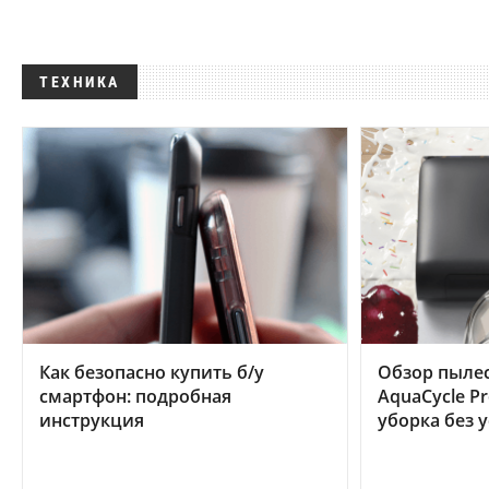
ТЕХНИКА
Как безопасно купить б/у
Обзор пылес
смартфон: подробная
AquaCycle Pr
инструкция
уборка без 