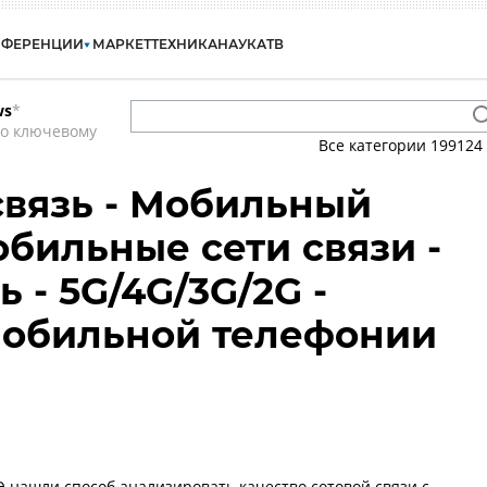
НФЕРЕНЦИИ
МАРКЕТ
ТЕХНИКА
НАУКА
ТВ
ws
*
по ключевому
Все категории
199124
вязь - Мобильный
обильные сети связи -
ь - 5G/4G/3G/2G -
мобильной телефонии
нашли способ анализировать качество сотовой связи с