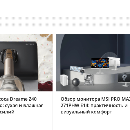
оса Dreame Z40
Обзор монитора MSI PRO MA
o: сухая и влажная
271PHW E14: практичность и
усилий
визуальный комфорт