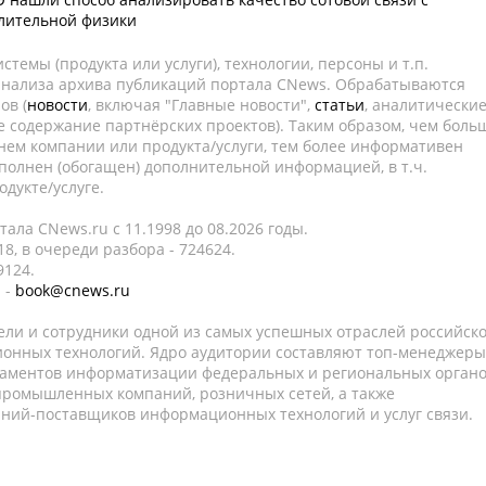
ительной физики
темы (продукта или услуги), технологии, персоны и т.п.
 анализа архива публикаций портала CNews. Обрабатываются
ов (
новости
, включая "Главные новости",
статьи
, аналитически
е содержание партнёрских проектов). Таким образом, чем боль
нем компании или продукта/услуги, тем более информативен
полнен (обогащен) дополнительной информацией, в т.ч.
дукте/услуге.
ала CNews.ru c 11.1998 до 08.2026 годы.
8, в очереди разбора - 724624.
9124.
 -
book@cnews.ru
ели и сотрудники одной из самых успешных отраслей российск
онных технологий. Ядро аудитории составляют топ-менеджеры
таментов информатизации федеральных и региональных орган
 промышленных компаний, розничных сетей, а также
аний-поставщиков информационных технологий и услуг связи.