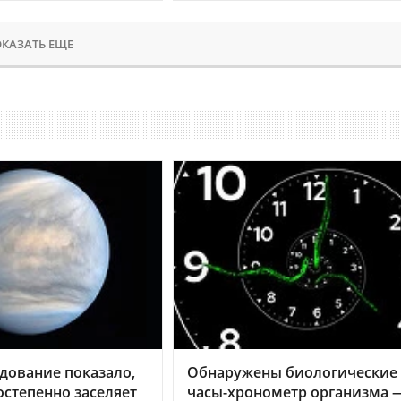
КАЗАТЬ ЕЩЕ
дование показало,
Обнаружены биологические
остепенно заселяет
часы-хронометр организма 