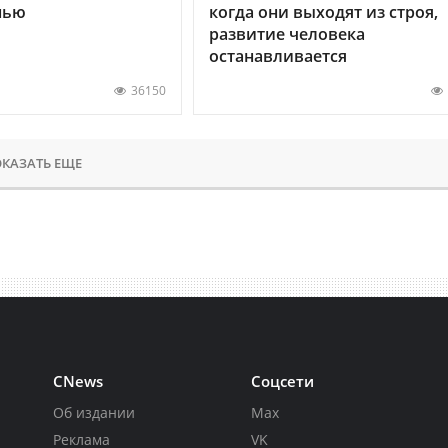
нью
когда они выходят из строя,
развитие человека
останавливается
36150
КАЗАТЬ ЕЩЕ
CNews
Соцсети
Об издании
Max
Реклама
VK