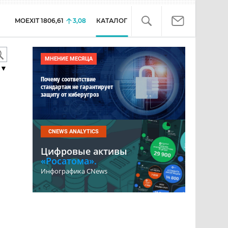
MOEXIT
1806,61
3,08
КАТАЛОГ
МНЕНИЕ МЕСЯЦА
▼
Почему соответствие
стандартам не гарантирует
защиту от киберугроз
CNEWS ANALYTICS
Цифровые активы
«Росатома».
Инфографика CNews