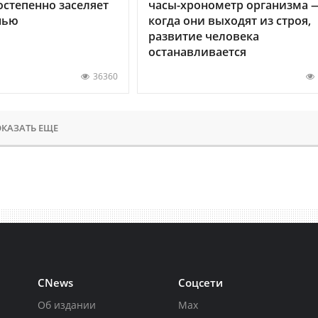
остепенно заселяет
часы-хронометр организма 
нью
когда они выходят из строя,
развитие человека
останавливается
36360
КАЗАТЬ ЕЩЕ
CNews
Соцсети
Об издании
Max