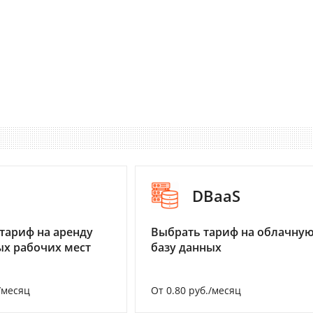
I
DBaaS
тариф на аренду
Выбрать тариф на облачну
х рабочих мест
базу данных
/месяц
От 0.80 руб./месяц