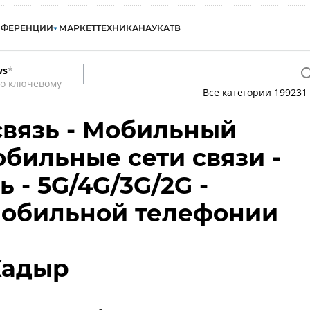
НФЕРЕНЦИИ
МАРКЕТ
ТЕХНИКА
НАУКА
ТВ
ws
*
по ключевому
Все категории
199231
вязь - Мобильный
обильные сети связи -
ь - 5G/4G/3G/2G -
мобильной телефонии
Кадыр