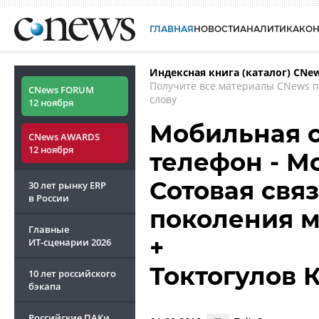
ГЛАВНАЯ
НОВОСТИ
АНАЛИТИКА
КО
Индексная книга (каталог) CNe
Получите все материалы CNews 
CNews FORUM
слову
12 ноября
Мобильная с
CNews AWARDS
12 ноября
телефон - М
Сотовая связ
30 лет рынку ERP
в России
поколения 
Главные
+
ИТ-сценарии
2026
Токтогулов 
10 лет российского
бэкапа
Российские ПАКи