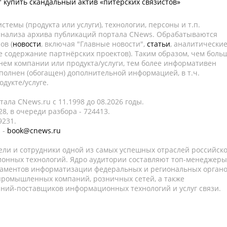
т купить скандальный актив «питерских связистов»
темы (продукта или услуги), технологии, персоны и т.п.
 анализа архива публикаций портала CNews. Обрабатываются
ов (
новости
, включая "Главные новости",
статьи
, аналитически
е содержание партнёрских проектов). Таким образом, чем боль
нем компании или продукта/услуги, тем более информативен
полнен (обогащен) дополнительной информацией, в т.ч.
дукте/услуге.
ала CNews.ru c 11.1998 до 08.2026 годы.
8, в очереди разбора - 724413.
9231.
 -
book@cnews.ru
ели и сотрудники одной из самых успешных отраслей российск
онных технологий. Ядро аудитории составляют топ-менеджеры
таментов информатизации федеральных и региональных орган
 промышленных компаний, розничных сетей, а также
аний-поставщиков информационных технологий и услуг связи.