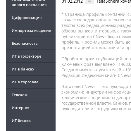
01.02.2012
TeliaSonera хоче
нового поколения
* Страница-профиль компании, сис
Цифровизация
создается редактором на основе
тексты всех редакционных раздел
Импортозамещение
обзоры рынков, интервью, а такж
публикаций на CNews было с име
профиль. Профиль может быть до
Безопасность
презентацией о компании или про
ИТ в госсекторе
Обработан архив публикаций порт
Ключевых фраз выявлено - 146332
ИТ в банках
Создано именных указателей - 19
Редакция Индексной книги CNews
ИТ в торговле
Читатели CNews — это руководит
экономики: индустрии информаци
Телеком
технические специалисты депар
государственной власти, банков,
Интернет
руководители и сотрудники комп
ИТ-бизнес