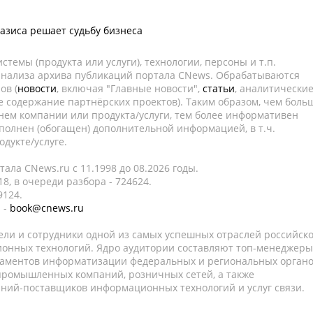
азиса решает судьбу бизнеса
темы (продукта или услуги), технологии, персоны и т.п.
 анализа архива публикаций портала CNews. Обрабатываются
ов (
новости
, включая "Главные новости",
статьи
, аналитически
е содержание партнёрских проектов). Таким образом, чем боль
нем компании или продукта/услуги, тем более информативен
полнен (обогащен) дополнительной информацией, в т.ч.
дукте/услуге.
ала CNews.ru c 11.1998 до 08.2026 годы.
8, в очереди разбора - 724624.
9124.
 -
book@cnews.ru
ели и сотрудники одной из самых успешных отраслей российск
онных технологий. Ядро аудитории составляют топ-менеджеры
таментов информатизации федеральных и региональных орган
 промышленных компаний, розничных сетей, а также
аний-поставщиков информационных технологий и услуг связи.