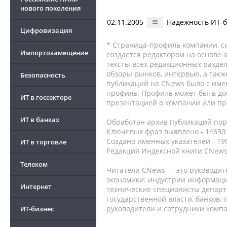
нового поколения
02.11.2005
Надежность ИТ-б
Цифровизация
* Страница-профиль компании, сис
Импортозамещение
создается редактором на основе
тексты всех редакционных раздел
обзоры рынков, интервью, а такж
Безопасность
публикаций на CNews было с име
профиль. Профиль может быть до
ИТ в госсекторе
презентацией о компании или про
ИТ в банках
Обработан архив публикаций порт
Ключевых фраз выявлено - 146301
Создано именных указателей - 19
ИТ в торговле
Редакция Индексной книги CNews
Телеком
Читатели CNews — это руководит
экономики: индустрии информаци
Интернет
технические специалисты депар
государственной власти, банков,
руководители и сотрудники комп
ИТ-бизнес