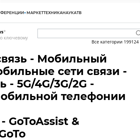
НФЕРЕНЦИИ
МАРКЕТ
ТЕХНИКА
НАУКА
ТВ
ws
*
по ключевому
Все категории
199124
вязь - Мобильный
обильные сети связи -
ь - 5G/4G/3G/2G -
мобильной телефонии
- GoToAssist &
tGoTo