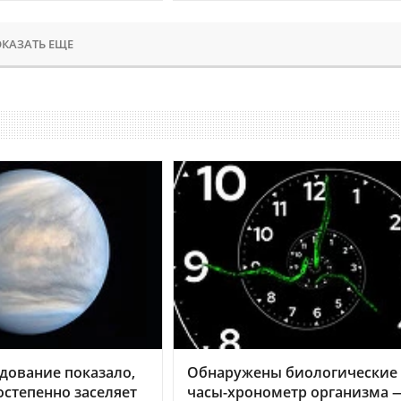
КАЗАТЬ ЕЩЕ
дование показало,
Обнаружены биологические
остепенно заселяет
часы-хронометр организма 