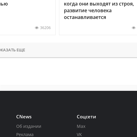
нью
когда они выходят из строя,
развитие человека
останавливается
36206
КАЗАТЬ ЕЩЕ
CNews
Соцсети
Об издании
Max
Реклама
VK