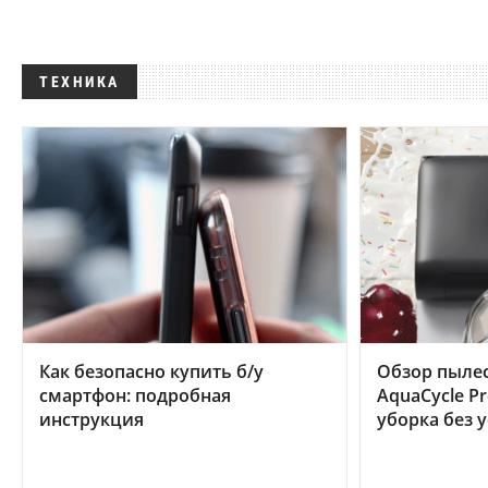
ТЕХНИКА
Как безопасно купить б/у
Обзор пылес
смартфон: подробная
AquaCycle Pr
инструкция
уборка без 