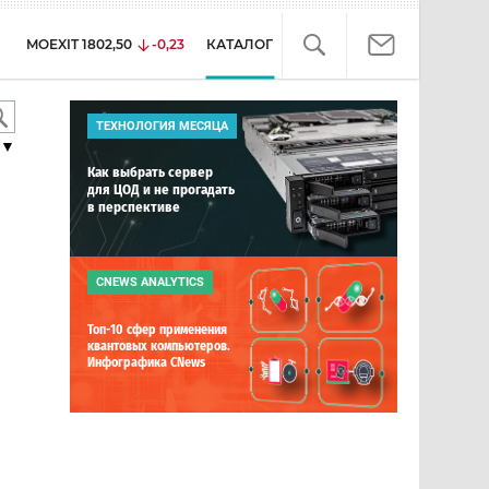
MOEXIT
1802,50
-0,23
КАТАЛОГ
ТЕХНОЛОГИЯ МЕСЯЦА
▼
Как выбрать сервер
для ЦОД и не прогадать
в перспективе
CNEWS ANALYTICS
Топ-10 сфер применения
квантовых компьютеров.
Инфографика CNews