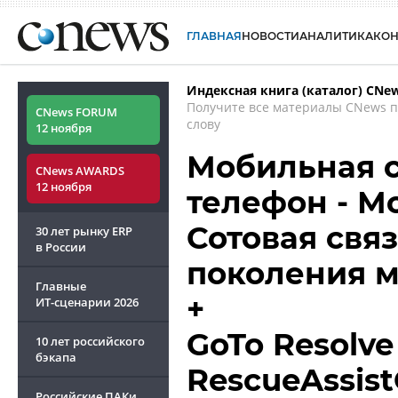
ГЛАВНАЯ
НОВОСТИ
АНАЛИТИКА
КО
Индексная книга (каталог) CNe
Получите все материалы CNews 
CNews FORUM
слову
12 ноября
Мобильная с
CNews AWARDS
12 ноября
телефон - М
Сотовая связ
30 лет рынку ERP
в России
поколения 
Главные
+
ИТ-сценарии
2026
GoTo Resolve 
10 лет российского
бэкапа
RescueAssis
Российские ПАКи