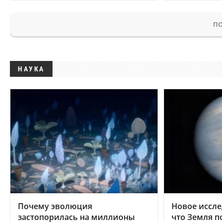
ПО
НАУКА
Почему эволюция
Новое иссле
застопорилась на миллионы
что Земля п