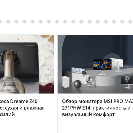
оса Dreame Z40
Обзор монитора MSI PRO MA
o: сухая и влажная
271PHW E14: практичность и
усилий
визуальный комфорт