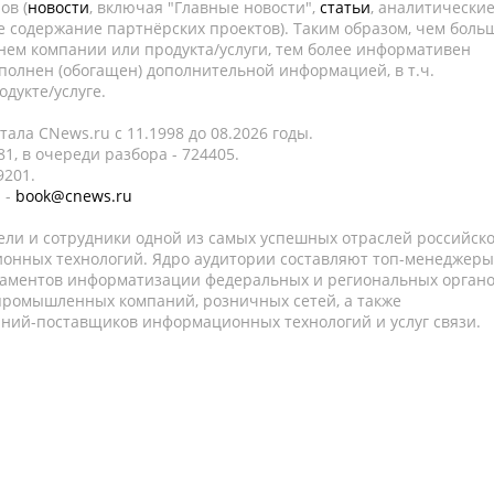
ов (
новости
, включая "Главные новости",
статьи
, аналитически
е содержание партнёрских проектов). Таким образом, чем боль
нем компании или продукта/услуги, тем более информативен
полнен (обогащен) дополнительной информацией, в т.ч.
дукте/услуге.
ала CNews.ru c 11.1998 до 08.2026 годы.
1, в очереди разбора - 724405.
9201.
 -
book@cnews.ru
ели и сотрудники одной из самых успешных отраслей российск
онных технологий. Ядро аудитории составляют топ-менеджеры
таментов информатизации федеральных и региональных орган
 промышленных компаний, розничных сетей, а также
аний-поставщиков информационных технологий и услуг связи.