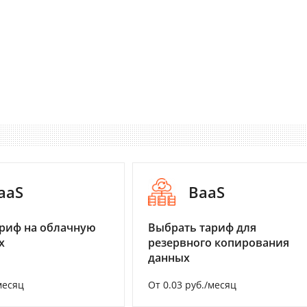
aaS
BaaS
риф на облачную
Выбрать тариф для
х
резервного копирования
данных
месяц
От 0.03 руб./месяц