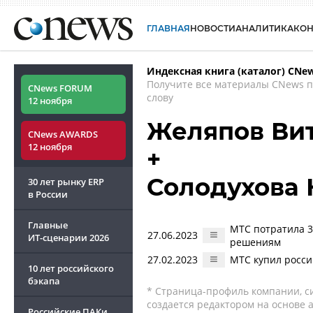
ГЛАВНАЯ
НОВОСТИ
АНАЛИТИКА
КО
Индексная книга (каталог) CNe
Получите все материалы CNews 
CNews FORUM
слову
12 ноября
Желяпов Ви
CNews AWARDS
12 ноября
+
Солодухова 
30 лет рынку ERP
в России
Главные
МТС потратила 
27.06.2023
ИТ-сценарии
2026
решениям
27.02.2023
МТС купил росс
10 лет российского
бэкапа
* Страница-профиль компании, сис
создается редактором на основе
Российские ПАКи