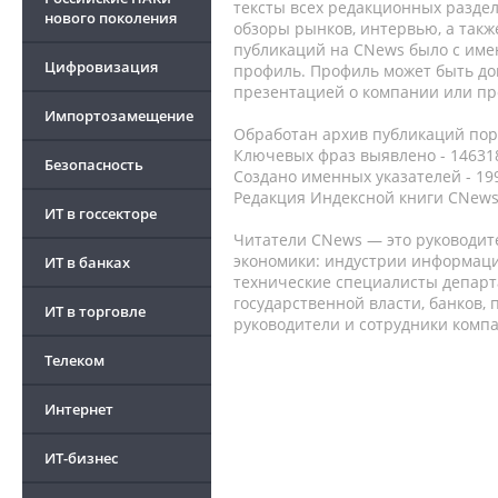
тексты всех редакционных раздел
нового поколения
обзоры рынков, интервью, а такж
публикаций на CNews было с име
Цифровизация
профиль. Профиль может быть до
презентацией о компании или про
Импортозамещение
Обработан архив публикаций порт
Ключевых фраз выявлено - 146318
Безопасность
Создано именных указателей - 19
Редакция Индексной книги CNews
ИТ в госсекторе
Читатели CNews — это руководит
экономики: индустрии информаци
ИТ в банках
технические специалисты депар
государственной власти, банков,
ИТ в торговле
руководители и сотрудники комп
Телеком
Интернет
ИТ-бизнес