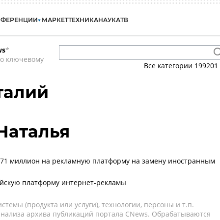
НФЕРЕНЦИИ
МАРКЕТ
ТЕХНИКА
НАУКА
ТВ
ws
*
по ключевому
Все категории
199201
талий
Наталья
371 миллион на рекламную платформу на замену иностранным
ийскую платформу интернет-рекламы
темы (продукта или услуги), технологии, персоны и т.п.
 анализа архива публикаций портала CNews. Обрабатываются