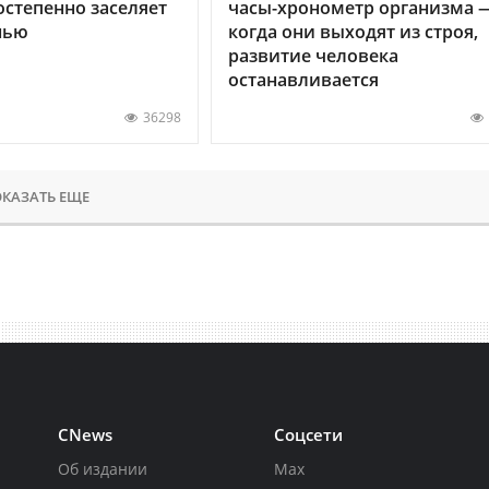
остепенно заселяет
часы-хронометр организма 
нью
когда они выходят из строя,
развитие человека
останавливается
36298
КАЗАТЬ ЕЩЕ
CNews
Соцсети
Об издании
Max