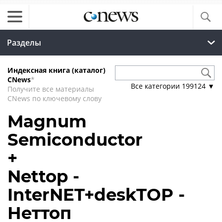
Разделы
Индексная книга (каталог)
CNews
*
Все категории
199124
▼
Получите все материалы
CNews по ключевому слову
Magnum
Semiconductor
+
Nettop -
InterNET+deskTOP -
Неттоп