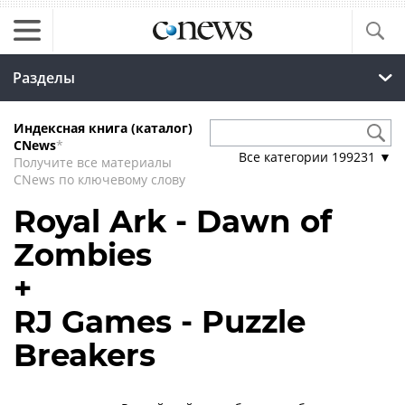
Разделы
Индексная книга (каталог)
CNews
*
Все категории
199231
▼
Получите все материалы
CNews по ключевому слову
Royal Ark - Dawn of
Zombies
+
RJ Games - Puzzle
Breakers