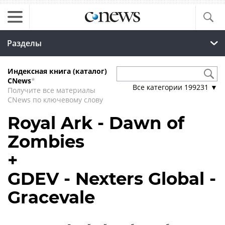
Разделы
Индексная книга (каталог)
CNews
*
Все категории
199231
▼
Получите все материалы
CNews по ключевому слову
Royal Ark - Dawn of
Zombies
+
GDEV - Nexters Global -
Gracevale