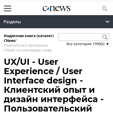
Разделы
Индексная книга (каталог)
CNews
*
Все категории
199002
▼
Получите все материалы
CNews по ключевому слову
UX/UI - User
Experience / User
Interface design -
Клиентский опыт и
дизайн интерфейса -
Пользовательский