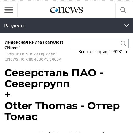
Разделы
Индексная книга (каталог)
CNews
*
Все категории
199231
▼
Получите все материалы
CNews по ключевому слову
Северсталь ПАО -
Севергрупп
+
Otter Thomas - Оттер
Томас