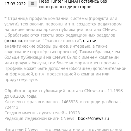
HeadHunter и ЦИАН остались без
17.03.2022
иностранных директоров
* Страница-профиль компании, системы (продукта или
услуги), технологии, персоны и т.п. создается редактором
на основе анализа архива публикаций портала CNews.
Обрабатываются тексты всех редакционных разделов
(
новости
, включая "Главные новости",
статьи
,
аналитические обзоры рынков, интервью, а также
содержание партнёрских проектов). Таким образом, чем
больше публикаций на CNews было с именем компании
или продукта/услуги, тем более информативен профиль.
Профиль может быть дополнен (обогащен) дополнительной
информацией, в т.ч. презентацией о компании или
продукте/услуге.
Обработан архив публикаций портала CNews.ru c 11.1998
до 08.2026 годы.
Ключевых фраз выявлено - 1463328, в очереди разбора -
724413.
Создано именных указателей - 199231.
Редакция Индексной книги CNews -
book@cnews.ru
Читатели CNews — это руководители и сотрудники одной