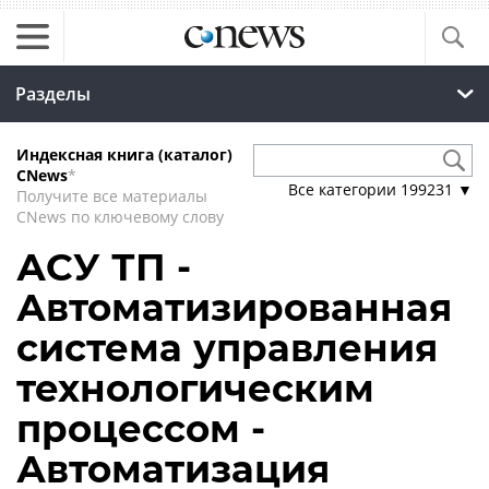
Разделы
Индексная книга (каталог)
CNews
*
Все категории
199231
▼
Получите все материалы
CNews по ключевому слову
АСУ ТП -
Автоматизированная
система управления
технологическим
процессом -
Автоматизация