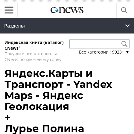
Разделы
Индексная книга (каталог)
CNews
*
Все категории
199231
▼
Получите все материалы
CNews по ключевому слову
Яндекс.Карты и
Транспорт - Yandex
Maps - Яндекс
Геолокация
+
Лурье Полина