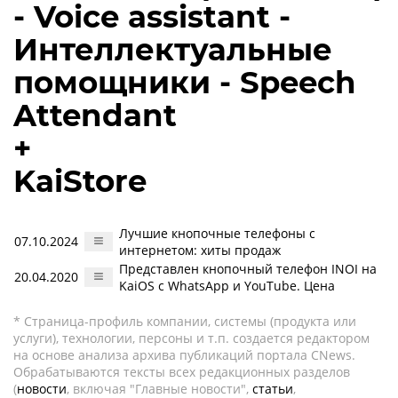
- Voice assistant -
Интеллектуальные
помощники - Speech
Attendant
+
KaiStore
Лучшие кнопочные телефоны с
07.10.2024
интернетом: хиты продаж
Представлен кнопочный телефон INOI на
20.04.2020
KaiOS с WhatsApp и YouTube. Цена
* Страница-профиль компании, системы (продукта или
услуги), технологии, персоны и т.п. создается редактором
на основе анализа архива публикаций портала CNews.
Обрабатываются тексты всех редакционных разделов
(
новости
, включая "Главные новости",
статьи
,