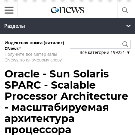
Разделы
Индексная книга (каталог)
CNews
*
Все категории
199231
▼
Получите все материалы
CNews по ключевому слову
Oracle - Sun Solaris
SPARC - Scalable
Processor Architecture
- масштабируемая
архитектура
процессора