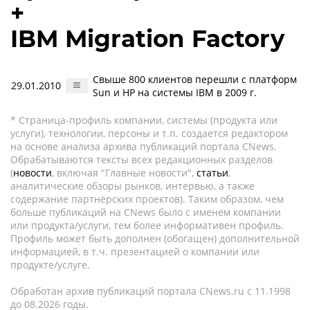
+
IBM Migration Factory
Свыше 800 клиентов перешли с платформ
29.01.2010
Sun и HP на системы IBM в 2009 г.
* Страница-профиль компании, системы (продукта или
услуги), технологии, персоны и т.п. создается редактором
на основе анализа архива публикаций портала CNews.
Обрабатываются тексты всех редакционных разделов
(
новости
, включая "Главные новости",
статьи
,
аналитические обзоры рынков, интервью, а также
содержание партнёрских проектов). Таким образом, чем
больше публикаций на CNews было с именем компании
или продукта/услуги, тем более информативен профиль.
Профиль может быть дополнен (обогащен) дополнительной
информацией, в т.ч. презентацией о компании или
продукте/услуге.
Обработан архив публикаций портала CNews.ru c 11.1998
до 08.2026 годы.