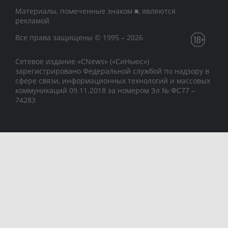
Материалы, помеченные знаком ■, являются
рекламой
Все права защищены © 1995 – 2026
Сетевое издание «CNews» («СиНьюс»)
зарегистрировано Федеральной службой по надзору в
сфере связи, информационных технологий и массовых
коммуникаций 09.11.2018 за номером Эл № ФС77 –
74283