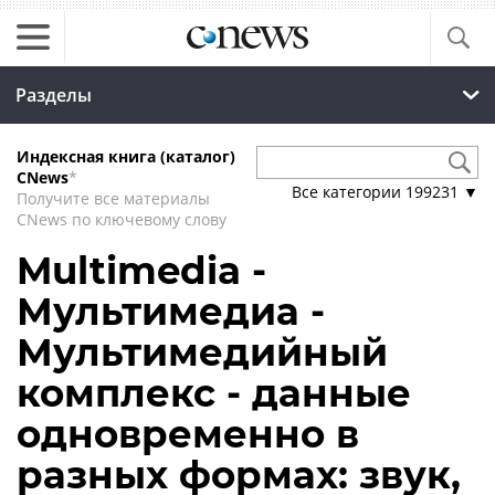
Разделы
Индексная книга (каталог)
CNews
*
Все категории
199231
▼
Получите все материалы
CNews по ключевому слову
Multimedia -
Мультимедиа -
Мультимедийный
комплекс - данные
одновременно в
разных формах: звук,