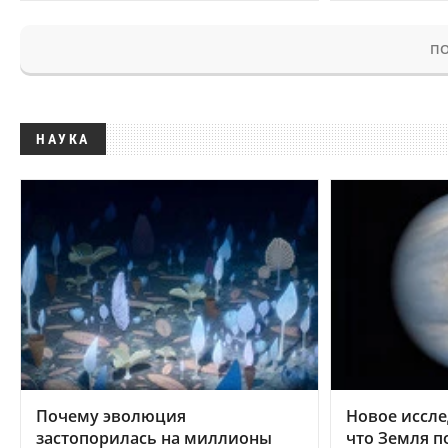
ПО
НАУКА
Почему эволюция
Новое иссле
застопорилась на миллионы
что Земля п