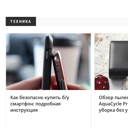
ТЕХНИКА
Как безопасно купить б/у
Обзор пылес
смартфон: подробная
AquaCycle Pr
инструкция
уборка без 