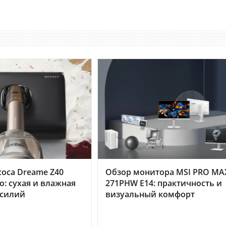
оса Dreame Z40
Обзор монитора MSI PRO MA
o: сухая и влажная
271PHW E14: практичность и
усилий
визуальный комфорт