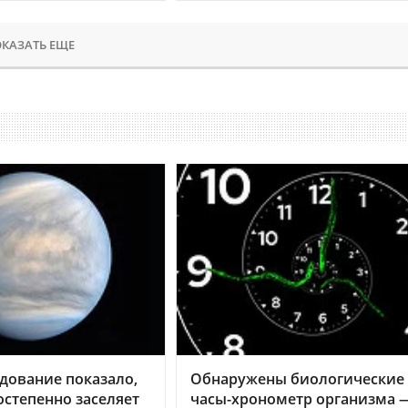
КАЗАТЬ ЕЩЕ
дование показало,
Обнаружены биологические
остепенно заселяет
часы-хронометр организма 