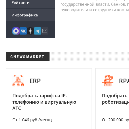
Рейтинги
государственной власти, банков,
руководители и сотрудники комп
Инфографика
CNEWSMARKET
ERP
RP
Подобрать тариф на IP-
Подобрать
телефонию и виртуальную
роботизац
АТС
От 1 046 руб./месяц
От 200 000 р