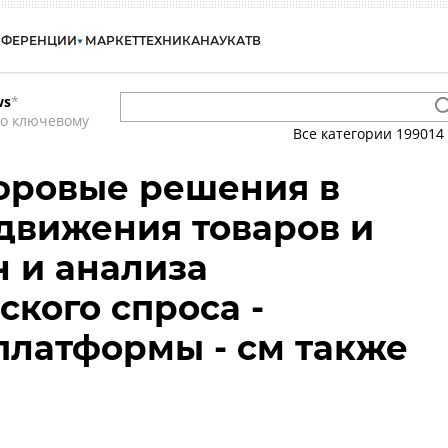
НФЕРЕНЦИИ
МАРКЕТ
ТЕХНИКА
НАУКА
ТВ
ws
*
по ключевому
Все категории
199014
фровые решения в
движения товаров и
н и анализа
ского спроса -
латформы - см также