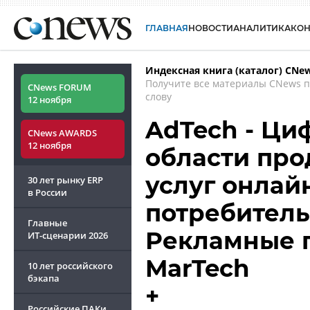
ГЛАВНАЯ
НОВОСТИ
АНАЛИТИКА
КО
Индексная книга (каталог) CNe
Получите все материалы CNews 
CNews FORUM
слову
12 ноября
AdTech - Ци
CNews AWARDS
12 ноября
области про
услуг онлай
30 лет рынку ERP
в России
потребитель
Главные
Рекламные п
ИТ-сценарии
2026
MarTech
10 лет российского
бэкапа
+
Российские ПАКи