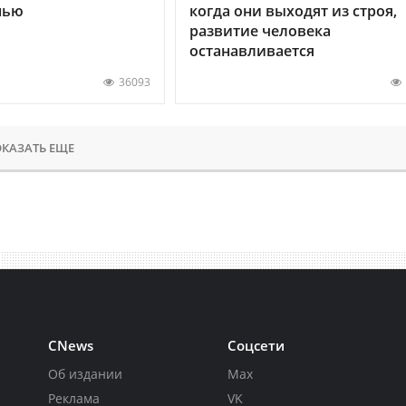
нью
когда они выходят из строя,
развитие человека
останавливается
36093
КАЗАТЬ ЕЩЕ
CNews
Соцсети
Об издании
Max
Реклама
VK