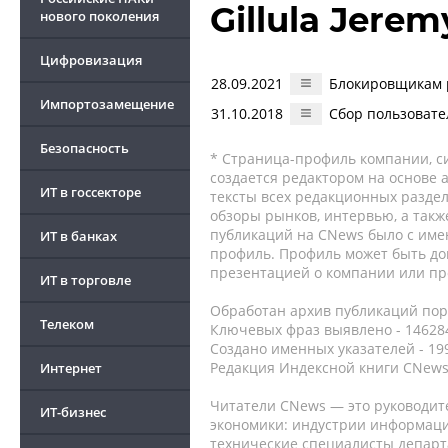
Gillula Jere
нового поколения
Цифровизация
28.09.2021
Блокировщикам 
Импортозамещение
31.10.2018
Сбор пользовате
Безопасность
* Страница-профиль компании, сис
создается редактором на основе
ИТ в госсекторе
тексты всех редакционных раздел
обзоры рынков, интервью, а такж
публикаций на CNews было с име
ИТ в банках
профиль. Профиль может быть до
презентацией о компании или про
ИТ в торговле
Обработан архив публикаций порт
Телеком
Ключевых фраз выявлено - 146284
Создано именных указателей - 19
Редакция Индексной книги CNews
Интернет
Читатели CNews — это руководит
ИТ-бизнес
экономики: индустрии информаци
технические специалисты депар