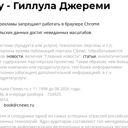
my - Гиллула Джереми
рекламы запрещают работать в браузере Chrome
льских данных достиг невиданных масштабов
темы (продукта или услуги), технологии, персоны и т.п.
 анализа архива публикаций портала CNews. Обрабатываются
ов (
новости
, включая "Главные новости",
статьи
, аналитически
е содержание партнёрских проектов). Таким образом, чем боль
нем компании или продукта/услуги, тем более информативен
полнен (обогащен) дополнительной информацией, в т.ч.
дукте/услуге.
ала CNews.ru c 11.1998 до 08.2026 годы.
6, в очереди разбора - 724925.
9014.
 -
book@cnews.ru
ели и сотрудники одной из самых успешных отраслей российск
онных технологий. Ядро аудитории составляют топ-менеджеры
таментов информатизации федеральных и региональных орган