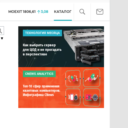
MOEXIT
1806,61
3,08
КАТАЛОГ
ТЕХНОЛОГИЯ МЕСЯЦА
▼
Как выбрать сервер
для ЦОД и не прогадать
в перспективе
CNEWS ANALYTICS
Топ-10 сфер применения
квантовых компьютеров.
Инфографика CNews