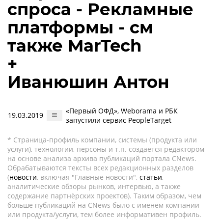
спроса - Рекламные
платформы - см
также MarTech
+
Иванюшин Антон
«Первый ОФД», Weborama и РБК
19.03.2019
запустили сервис PeopleTarget
* Страница-профиль компании, системы (продукта или
услуги), технологии, персоны и т.п. создается редактором
на основе анализа архива публикаций портала CNews.
Обрабатываются тексты всех редакционных разделов
(
новости
, включая "Главные новости",
статьи
,
аналитические обзоры рынков, интервью, а также
содержание партнёрских проектов). Таким образом, чем
больше публикаций на CNews было с именем компании
или продукта/услуги, тем более информативен профиль.