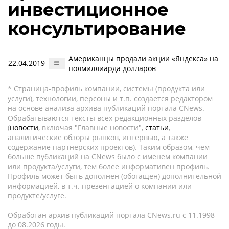
инвестиционное
консультирование
Американцы продали акции «Яндекса» на
22.04.2019
полмиллиарда долларов
* Страница-профиль компании, системы (продукта или
услуги), технологии, персоны и т.п. создается редактором
на основе анализа архива публикаций портала CNews.
Обрабатываются тексты всех редакционных разделов
(
новости
, включая "Главные новости",
статьи
,
аналитические обзоры рынков, интервью, а также
содержание партнёрских проектов). Таким образом, чем
больше публикаций на CNews было с именем компании
или продукта/услуги, тем более информативен профиль.
Профиль может быть дополнен (обогащен) дополнительной
информацией, в т.ч. презентацией о компании или
продукте/услуге.
Обработан архив публикаций портала CNews.ru c 11.1998
до 08.2026 годы.