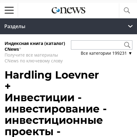
Разделы
Индексная книга (каталог)
CNews
*
Все категории
199231
▼
Получите все материалы
CNews по ключевому слову
Hardling Loevner
+
Инвестиции -
инвестирование -
инвестиционные
проекты -