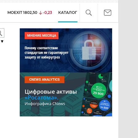
MOEXIT
1802,50
-0,23
КАТАЛОГ
МНЕНИЕ МЕСЯЦА
▼
Почему соответствие
стандартам не гарантирует
защиту от киберугроз
CNEWS ANALYTICS
Цифровые активы
«Росатома».
Инфографика CNews