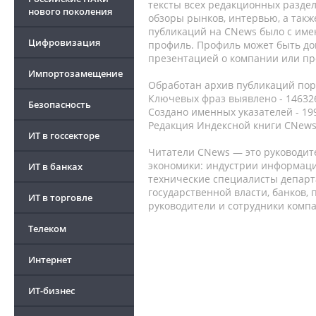
тексты всех редакционных раздел
нового поколения
обзоры рынков, интервью, а такж
публикаций на CNews было с име
Цифровизация
профиль. Профиль может быть до
презентацией о компании или про
Импортозамещение
Обработан архив публикаций порт
Ключевых фраз выявлено - 146326
Безопасность
Создано именных указателей - 19
Редакция Индексной книги CNews
ИТ в госсекторе
Читатели CNews — это руководит
экономики: индустрии информаци
ИТ в банках
технические специалисты депар
государственной власти, банков,
ИТ в торговле
руководители и сотрудники комп
Телеком
Интернет
ИТ-бизнес