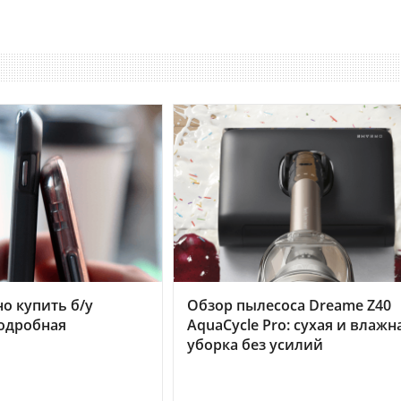
но купить б/у
Обзор пылесоса Dreame Z40
подробная
AquaCycle Pro: сухая и влажн
уборка без усилий