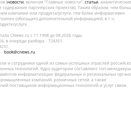
ов (
новости
, включая "Главные новости",
статьи
, аналитически
е содержание партнёрских проектов). Таким образом, чем боль
нем компании или продукта/услуги, тем более информативен
полнен (обогащен) дополнительной информацией, в т.ч.
дукте/услуге.
ала CNews.ru c 11.1998 до 08.2026 годы.
6, в очереди разбора - 724351.
9231.
 -
book@cnews.ru
ели и сотрудники одной из самых успешных отраслей российск
онных технологий. Ядро аудитории составляют топ-менеджеры
таментов информатизации федеральных и региональных орган
 промышленных компаний, розничных сетей, а также
аний-поставщиков информационных технологий и услуг связи.