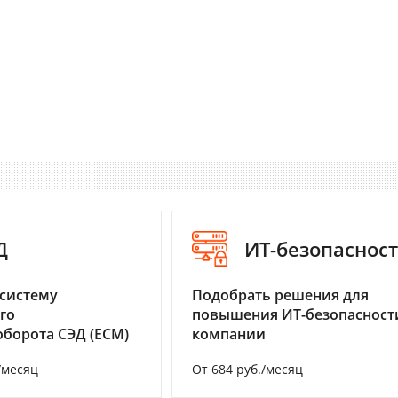
Д
ИТ-безопаснос
систему
Подобрать решения для
го
повышения ИТ-безопасност
борота СЭД (ECM)
компании
/месяц
От 684 руб./месяц