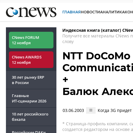
ГЛАВНАЯ
НОВОСТИ
АНАЛИТИКА
КО
Индексная книга (каталог) CNe
Получите все материалы CNews 
CNews FORUM
слову
12 ноября
NTT DoCoMo 
CNews AWARDS
12 ноября
Communicati
+
30 лет рынку ERP
в России
Балюк Алек
Главные
ИТ-сценарии
2026
03.06.2003
Когда 3G придет
10 лет российского
бэкапа
* Страница-профиль компании, сис
создается редактором на основе
Российские ПАКи