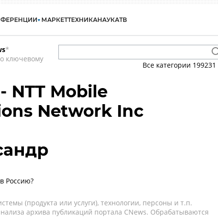
НФЕРЕНЦИИ
МАРКЕТ
ТЕХНИКА
НАУКА
ТВ
ws
*
по ключевому
Все категории
199231
- NTT Mobile
ons Network Inc
сандр
 в Россию?
темы (продукта или услуги), технологии, персоны и т.п.
 анализа архива публикаций портала CNews. Обрабатываются