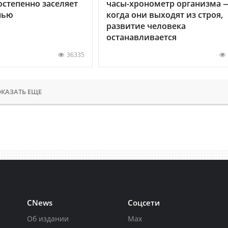
остепенно заселяет
часы-хронометр организма 
нью
когда они выходят из строя,
развитие человека
останавливается
36335
КАЗАТЬ ЕЩЕ
CNews
Соцсети
Об издании
Max