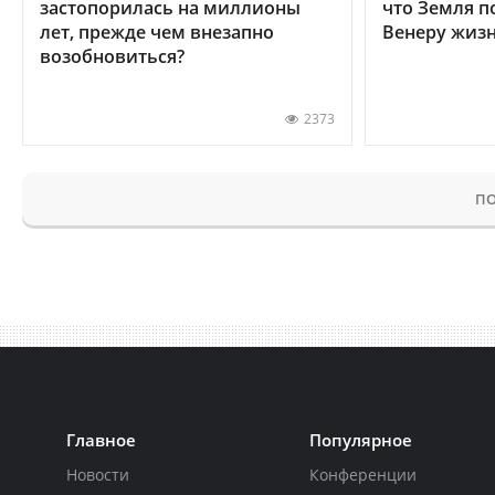
застопорилась на миллионы
что Земля п
лет, прежде чем внезапно
Венеру жиз
возобновиться?
2373
ПО
Главное
Популярное
Новости
Конференции