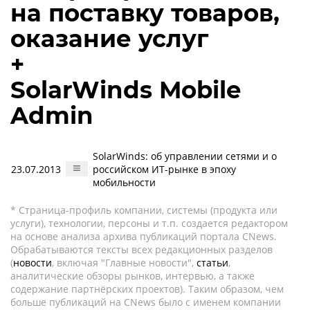
на поставку товаров,
оказание услуг
+
SolarWinds Mobile
Admin
SolarWinds: об управлении сетями и о
23.07.2013
российском ИТ-рынке в эпоху
мобильности
* Страница-профиль компании, системы (продукта или
услуги), технологии, персоны и т.п. создается редактором
на основе анализа архива публикаций портала CNews.
Обрабатываются тексты всех редакционных разделов
(
новости
, включая "Главные новости",
статьи
,
аналитические обзоры рынков, интервью, а также
содержание партнёрских проектов). Таким образом, чем
больше публикаций на CNews было с именем компании