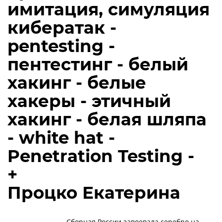
имитация, симуляция
кибератак -
pentesting -
пентестинг - белый
хакинг - белые
хакеры - этичный
хакинг - белая шляпа
- white hat -
Penetration Testing -
+
Процко Екатерина
Сборная России завоевала серебро на