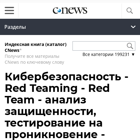
Разделы
Индексная книга (каталог)
CNews
*
Все категории
199231
▼
Получите все материалы
CNews по ключевому слову
Кибербезопасность -
Red Teaming - Red
Team - анализ
защищенности,
тестирование на
проникновение -