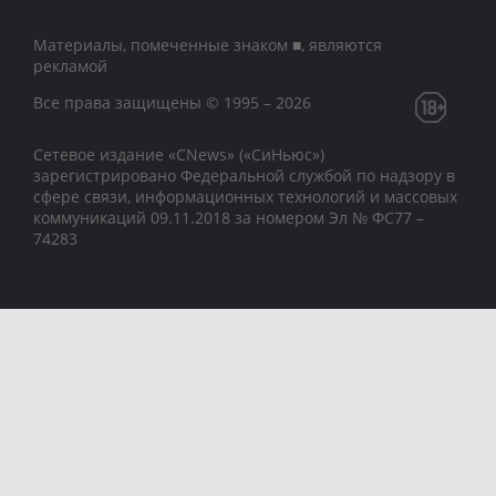
Материалы, помеченные знаком ■, являются
рекламой
Все права защищены © 1995 – 2026
Сетевое издание «CNews» («СиНьюс»)
зарегистрировано Федеральной службой по надзору в
сфере связи, информационных технологий и массовых
коммуникаций 09.11.2018 за номером Эл № ФС77 –
74283