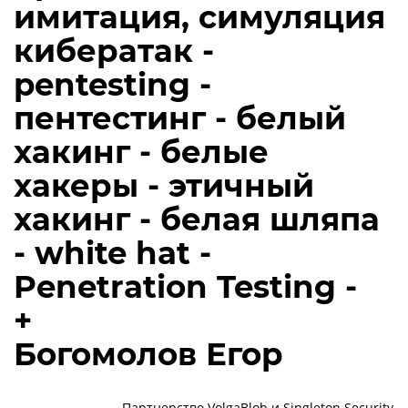
имитация, симуляция
кибератак -
pentesting -
пентестинг - белый
хакинг - белые
хакеры - этичный
хакинг - белая шляпа
- white hat -
Penetration Testing -
+
Богомолов Егор
Партнерство VolgaBlob и Singleton Security