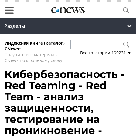
Разделы
Индексная книга (каталог)
CNews
*
Все категории
199231
▼
Получите все материалы
CNews по ключевому слову
Кибербезопасность -
Red Teaming - Red
Team - анализ
защищенности,
тестирование на
проникновение -