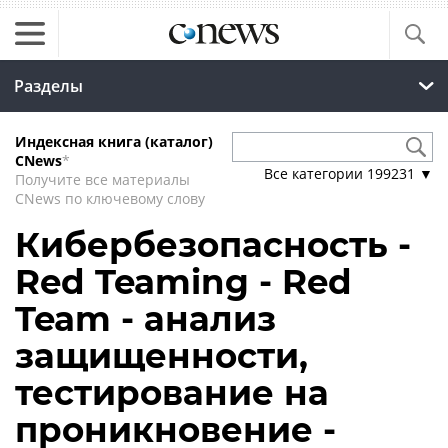
Разделы
Индексная книга (каталог)
CNews
*
Все категории
199231
▼
Получите все материалы
CNews по ключевому слову
Кибербезопасность -
Red Teaming - Red
Team - анализ
защищенности,
тестирование на
проникновение -