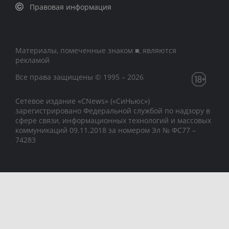
Правовая информация
Материалы, помеченные знаком ■, являются
рекламой
Все права защищены © 1995 – 2026
Сетевое издание «CNews» («СиНьюс»)
зарегистрировано Федеральной службой по надзору в
сфере связи, информационных технологий и массовых
коммуникаций 09.11.2018 за номером Эл № ФС77 –
74283