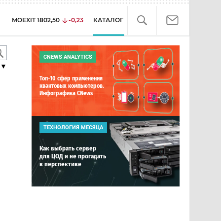
MOEXIT
1802,50
-0,23
КАТАЛОГ
CNEWS ANALYTICS
▼
Топ-10 сфер применения
квантовых компьютеров.
Инфографика CNews
ТЕХНОЛОГИЯ МЕСЯЦА
Как выбрать сервер
для ЦОД и не прогадать
в перспективе