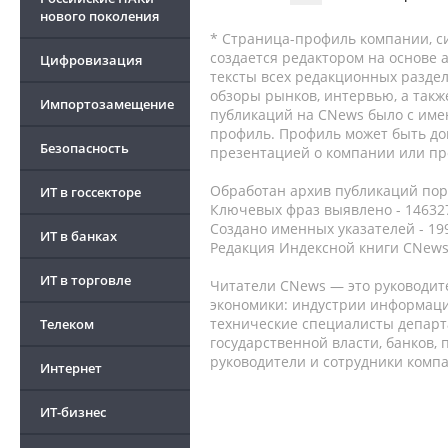
нового поколения
* Страница-профиль компании, сис
создается редактором на основе
Цифровизация
тексты всех редакционных раздел
обзоры рынков, интервью, а такж
Импортозамещение
публикаций на CNews было с име
профиль. Профиль может быть до
Безопасность
презентацией о компании или про
Обработан архив публикаций порт
ИТ в госсекторе
Ключевых фраз выявлено - 146327
Создано именных указателей - 19
ИТ в банках
Редакция Индексной книги CNews
ИТ в торговле
Читатели CNews — это руководит
экономики: индустрии информаци
технические специалисты депар
Телеком
государственной власти, банков,
руководители и сотрудники комп
Интернет
ИТ-бизнес