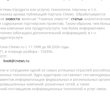
темы (продукта или услуги), технологии, персоны и т.п.
 анализа архива публикаций портала CNews. Обрабатываются
ов (
новости
, включая "Главные новости",
статьи
, аналитически
е содержание партнёрских проектов). Таким образом, чем боль
нем компании или продукта/услуги, тем более информативен
полнен (обогащен) дополнительной информацией, в т.ч.
дукте/услуге.
ала CNews.ru c 11.1998 до 08.2026 годы.
1, в очереди разбора - 724356.
9231.
 -
book@cnews.ru
ели и сотрудники одной из самых успешных отраслей российск
онных технологий. Ядро аудитории составляют топ-менеджеры
таментов информатизации федеральных и региональных орган
 промышленных компаний, розничных сетей, а также
аний-поставщиков информационных технологий и услуг связи.