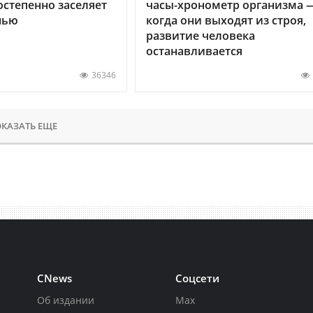
остепенно заселяет
часы-хронометр организма 
нью
когда они выходят из строя,
развитие человека
останавливается
36346
КАЗАТЬ ЕЩЕ
CNews
Соцсети
Об издании
Max