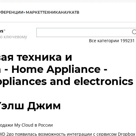
НФЕРЕНЦИИ
МАРКЕТ
ТЕХНИКА
НАУКА
ТВ
ws
*
по ключевому
Все категории
199231
ая техника и
- Home Appliance -
pliances and electronics
 Уэлш Джим
одажи My Cloud в России
WD 2go появилась возможность интеграции с сервисом Dropbox