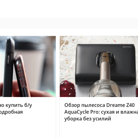
но купить б/у
Обзор пылесоса Dreame Z40
подробная
AquaCycle Pro: сухая и влажн
уборка без усилий