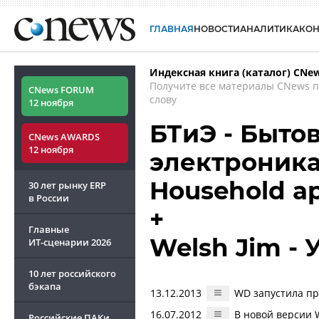
ГЛАВНАЯ
НОВОСТИ
АНАЛИТИКА
КО
Индексная книга (каталог) CNe
Получите все материалы CNews 
CNews FORUM
слову
12 ноября
БТиЭ - Бытов
CNews AWARDS
12 ноября
электроника 
Household ap
30 лет рынку ERP
в России
+
Главные
Welsh Jim -
ИТ-сценарии
2026
10 лет российского
бэкапа
13.12.2013
WD запустила пр
16.07.2012
В новой версии 
Российские ПАКи