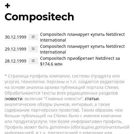
+
Compositech
Compositech планирует купить Netdirect
30.12.1999
International
Compositech планирует купить Netdirect
29.12.1999
International
Compositech приобретает Netdirect за
28.12.1999
$174.6 млн
* Страница-профиль компании, системы (продукта или
услуги), технологии, персоны и т.п. создается редактором
на основе анализа архива публикаций портала CNews.
Обрабатываются тексты всех редакционных разделов
(
новости
, включая "Главные новости",
статьи
,
аналитические обзоры рынков, интервью, а также
содержание партнёрских проектов). Таким образом, чем
больше публикаций на CNews было с именем компании
или продукта/услуги, тем более информативен профиль.
Профиль может быть дополнен (обогащен) дополнительной
информацией, в т.ч. презентацией о компании или