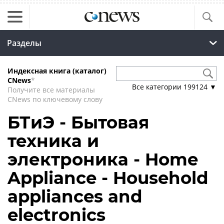
Разделы
Индексная книга (каталог)
CNews
*
Все категории
199124
▼
Получите все материалы
CNews по ключевому слову
БТиЭ - Бытовая
техника и
электроника - Home
Appliance - Household
appliances and
electronics