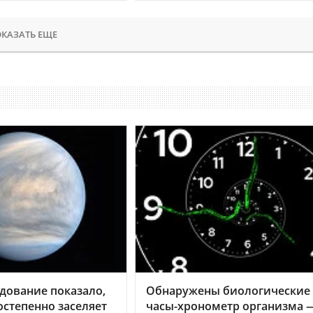
КАЗАТЬ ЕЩЕ
дование показало,
Обнаружены биологические
остепенно заселяет
часы-хронометр организма 