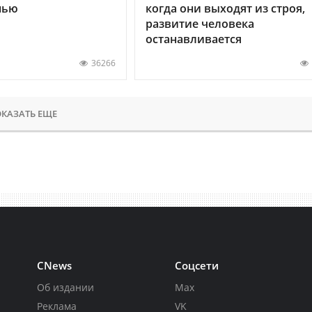
нью
когда они выходят из строя,
развитие человека
останавливается
36266
КАЗАТЬ ЕЩЕ
CNews
Соцсети
Об издании
Max
Реклама
VK