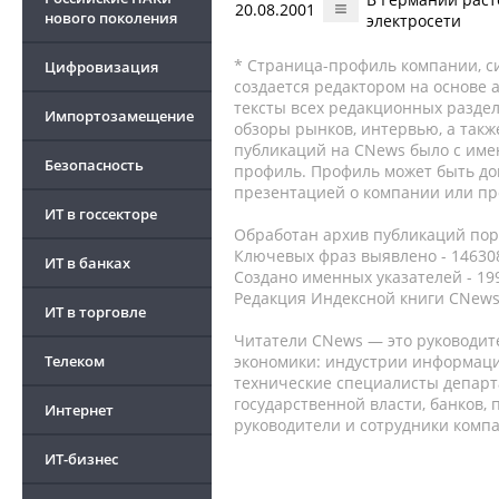
20.08.2001
нового поколения
электросети
* Страница-профиль компании, сис
Цифровизация
создается редактором на основе
тексты всех редакционных раздел
Импортозамещение
обзоры рынков, интервью, а такж
публикаций на CNews было с име
Безопасность
профиль. Профиль может быть до
презентацией о компании или про
ИТ в госсекторе
Обработан архив публикаций порт
Ключевых фраз выявлено - 146308
ИТ в банках
Создано именных указателей - 19
Редакция Индексной книги CNews
ИТ в торговле
Читатели CNews — это руководит
Телеком
экономики: индустрии информаци
технические специалисты депар
государственной власти, банков,
Интернет
руководители и сотрудники комп
ИТ-бизнес