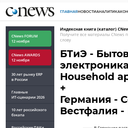
ГЛАВНАЯ
НОВОСТИ
АНАЛИТИКА
КО
Индексная книга (каталог) CNe
Получите все материалы CNews 
CNews FORUM
слову
12 ноября
БТиЭ - Бытов
CNews AWARDS
12 ноября
электроника 
Household ap
30 лет рынку ERP
в России
+
Главные
Германия - 
ИТ-сценарии
2026
Вестфалия -
10 лет российского
бэкапа
Российские ПАКи
В Германии раст