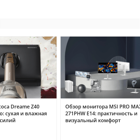
оса Dreame Z40
Обзор монитора MSI PRO MA
o: сухая и влажная
271PHW E14: практичность и
усилий
визуальный комфорт