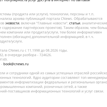
темы (продукта или услуги), технологии, персоны и т.п.
 анализа архива публикаций портала CNews. Обрабатываются
ов (
новости
, включая "Главные новости",
статьи
, аналитически
е содержание партнёрских проектов). Таким образом, чем боль
нем компании или продукта/услуги, тем более информативен
полнен (обогащен) дополнительной информацией, в т.ч.
дукте/услуге.
ала CNews.ru c 11.1998 до 08.2026 годы.
2, в очереди разбора - 724626.
9149.
 -
book@cnews.ru
ели и сотрудники одной из самых успешных отраслей российск
онных технологий. Ядро аудитории составляют топ-менеджеры
таментов информатизации федеральных и региональных орган
 промышленных компаний, розничных сетей, а также
аний-поставщиков информационных технологий и услуг связи.