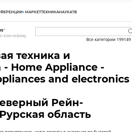
НФЕРЕНЦИИ
МАРКЕТ
ТЕХНИКА
НАУКА
ТВ
ws
*
по ключевому
Все категории
199149
ая техника и
- Home Appliance -
pliances and electronics
Северный Рейн-
 Рурская область
ет популярность услуг доступа в интернет по бытовой