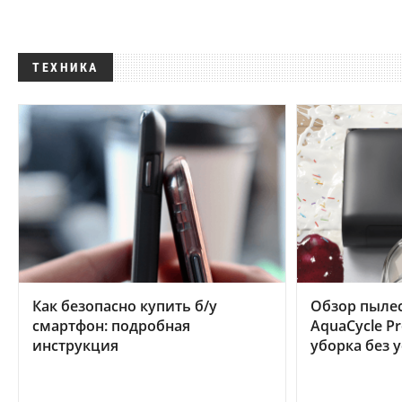
ТЕХНИКА
Как безопасно купить б/у
Обзор пылес
смартфон: подробная
AquaCycle Pr
инструкция
уборка без 