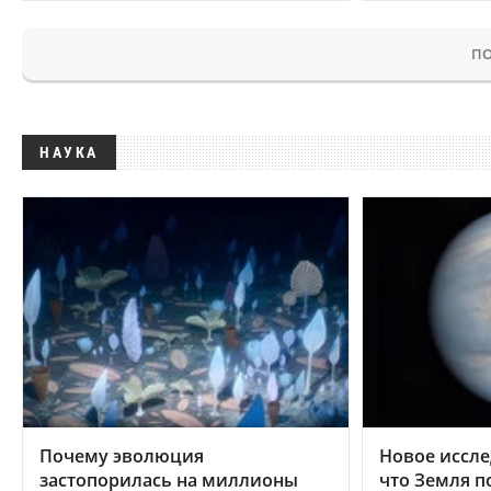
ПО
НАУКА
Почему эволюция
Новое иссле
застопорилась на миллионы
что Земля п