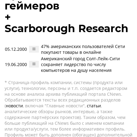
геймеров
+
Scarborough Research
47% американских пользователей Сети
05.12.2000
покупают товары в онлайне
Американский город Солт-Лейк-Сити
19.06.2000
сохраняет лидерство по числу
компьютеров на душу населения
* Страница-профиль компании, системы (продукта или
услуги), технологии, персоны и т.п. создается редактором
на основе анализа архива публикаций портала CNews.
Обрабатываются тексты всех редакционных разделов
(
новости
, включая "Главные новости",
статьи
,
аналитические обзоры рынков, интервью, а также
содержание партнёрских проектов). Таким образом, чем
больше публикаций на CNews было с именем компании
или продукта/услуги, тем более информативен профиль.
Профиль может быть дополнен (обогащен) дополнительной