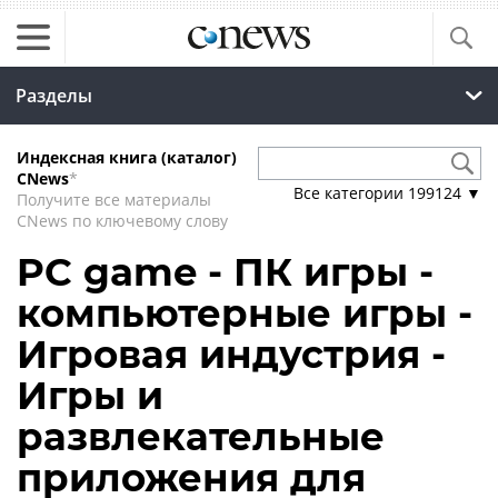
Разделы
Индексная книга (каталог)
CNews
*
Все категории
199124
▼
Получите все материалы
CNews по ключевому слову
PC game - ПК игры -
компьютерные игры -
Игровая индустрия -
Игры и
развлекательные
приложения для