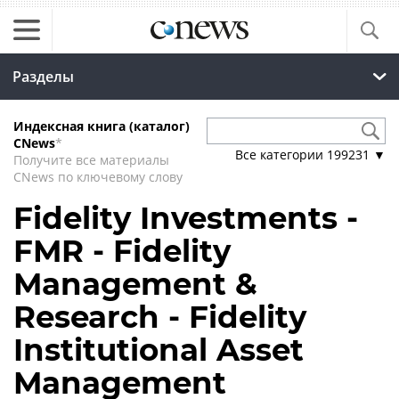
Разделы
Индексная книга (каталог)
CNews
*
Все категории
199231
▼
Получите все материалы
CNews по ключевому слову
Fidelity Investments -
FMR - Fidelity
Management &
Research - Fidelity
Institutional Asset
Management