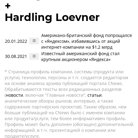
+
Hardling Loevner
Американо-британский фонд попрощался
20.01.2022
с «Яндексом», избавившись от акций
интернет-компании на $1,2 млрд
Известный американский фонд стал
30.08.2021
крупным акционером «Яндекса»
* Страница-профиль компании, системы (продукта или
услуги), технологии, персоны и т.п. создается редактором
на основе анализа архива публикаций портала CNews.
Обрабатываются тексты всех редакционных разделов
(
новости
, включая "Главные новости",
статьи
,
аналитические обзоры рынков, интервью, а также
содержание партнёрских проектов). Таким образом, чем
больше публикаций на CNews было с именем компании
или продукта/услуги, тем более информативен профиль.
Профиль может быть дополнен (обогащен) дополнительной
информацией, в т.ч. презентацией о компании или
продукте/услуге.