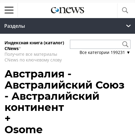
Разделы
Индексная книга (каталог)
CNews
*
Все категории
199231
▼
Получите все материалы
CNews по ключевому слову
Австралия -
Австралийский Союз
- Австралийский
континент
+
Osome