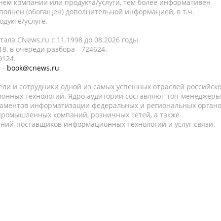
нем компании или продукта/услуги, тем более информативен
полнен (обогащен) дополнительной информацией, в т.ч.
дукте/услуге.
ала CNews.ru c 11.1998 до 08.2026 годы.
8, в очереди разбора - 724624.
9124.
 -
book@cnews.ru
ели и сотрудники одной из самых успешных отраслей российск
онных технологий. Ядро аудитории составляют топ-менеджеры
таментов информатизации федеральных и региональных орган
 промышленных компаний, розничных сетей, а также
аний-поставщиков информационных технологий и услуг связи.