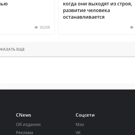
нью
когда они выходят из строя,
развитие человека
останавливается
36208
КАЗАТЬ ЕЩЕ
CNews
Соцсети
Об издании
Max
Реклама
VK