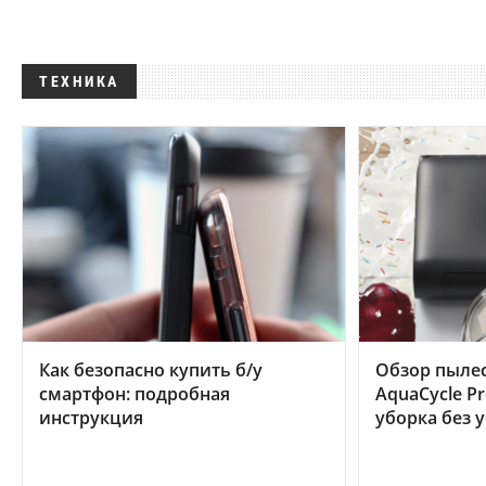
ТЕХНИКА
Как безопасно купить б/у
Обзор пылес
смартфон: подробная
AquaCycle Pr
инструкция
уборка без 