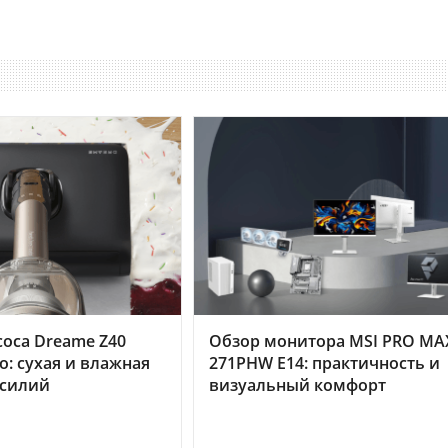
оса Dreame Z40
Обзор монитора MSI PRO MA
o: сухая и влажная
271PHW E14: практичность и
усилий
визуальный комфорт