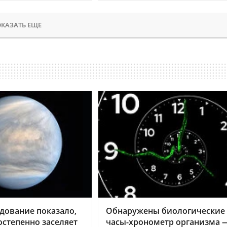
КАЗАТЬ ЕЩЕ
дование показало,
Обнаружены биологические
остепенно заселяет
часы-хронометр организма 