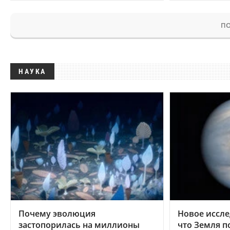
ПО
НАУКА
Почему эволюция
Новое иссле
застопорилась на миллионы
что Земля п