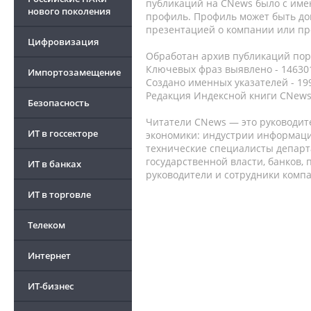
публикаций на CNews было с име
нового поколения
профиль. Профиль может быть до
презентацией о компании или про
Цифровизация
Обработан архив публикаций порт
Ключевых фраз выявлено - 146301
Импортозамещение
Создано именных указателей - 19
Редакция Индексной книги CNews
Безопасность
Читатели CNews — это руководит
ИТ в госсекторе
экономики: индустрии информаци
технические специалисты депар
государственной власти, банков,
ИТ в банках
руководители и сотрудники комп
ИТ в торговле
Телеком
Интернет
ИТ-бизнес