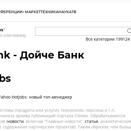
НФЕРЕНЦИИ
МАРКЕТ
ТЕХНИКА
НАУКА
ТВ
ws
*
по ключевому
Все категории
199124
nk - Дойче Банк
bs
Yahoo HotJobs: новый топ-менеджер
темы (продукта или услуги), технологии, персоны и т.п.
 анализа архива публикаций портала CNews. Обрабатываются
ов (
новости
, включая "Главные новости",
статьи
, аналитически
е содержание партнёрских проектов). Таким образом, чем боль