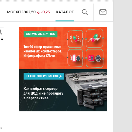
MOEXIT
1802,50
-0,23
КАТАЛОГ
CNEWS ANALYTICS
▼
Топ-10 сфер применения
квантовых компьютеров.
Инфографика CNews
ТЕХНОЛОГИЯ МЕСЯЦА
Как выбрать сервер
для ЦОД и не прогадать
в перспективе
е
ше