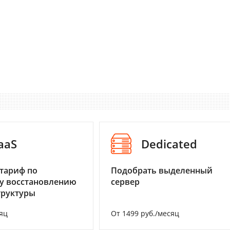
aaS
Dedicated
тариф по
Подобрать выделенный
у восстановлению
сервер
труктуры
яц
От 1499 руб./месяц