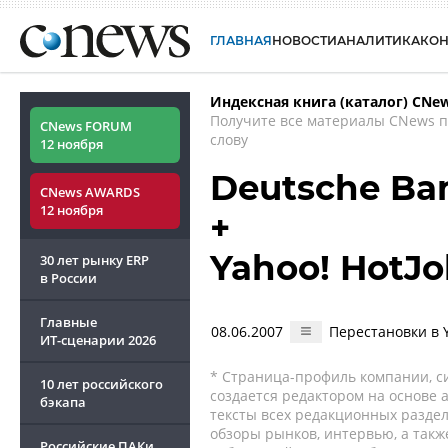
ГЛАВНАЯ
НОВОСТИ
АНАЛИТИКА
КО
Индексная книга (каталог) CNe
Получите все материалы CNews 
CNews FORUM
слову
12 ноября
Deutsche Ba
CNews AWARDS
12 ноября
+
Yahoo! HotJo
30 лет рынку ERP
в России
Главные
08.06.2007
Перестановки в 
ИТ-сценарии
2026
* Страница-профиль компании, сис
10 лет российского
создается редактором на основе
бэкапа
тексты всех редакционных раздел
обзоры рынков, интервью, а такж
Российские ПАКи