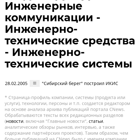
Инженерные
коммуникации -
Инженерно-
технические средства
- Инженерно-
технические системы
28.02.2005
"Сибирский берег" построил ИКИС
* Страница-профиль компании, системы (продукта или
услуги), технологии, персоны и т.п. создается редактором
на основе анализа архива публикаций портала CNews.
Обрабатываются тексты всех редакционных разделов
(
новости
, включая "Главные новости",
статьи
,
аналитические обзоры рынков, интервью, а также
содержание партнёрских проектов). Таким образом, чем
больше публикаций на CNews было с именем компании