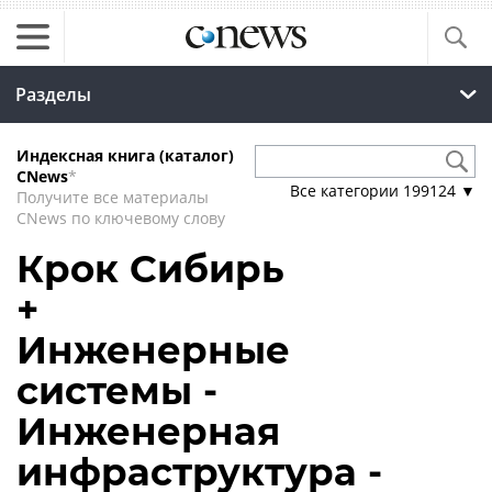
Разделы
Индексная книга (каталог)
CNews
*
Все категории
199124
▼
Получите все материалы
CNews по ключевому слову
Крок Сибирь
+
Инженерные
системы -
Инженерная
инфраструктура -