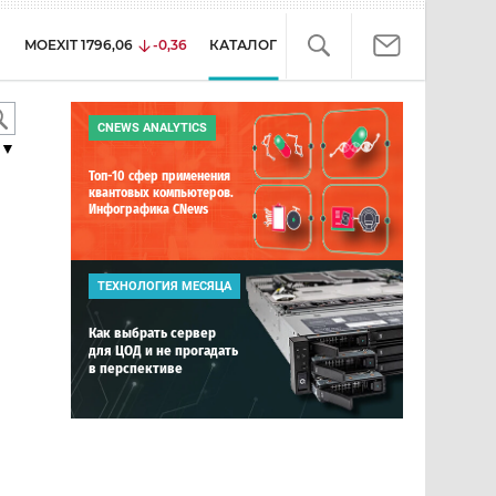
MOEXIT
1796,06
-0,36
КАТАЛОГ
CNEWS ANALYTICS
▼
Топ-10 сфер применения
квантовых компьютеров.
Инфографика CNews
ТЕХНОЛОГИЯ МЕСЯЦА
Как выбрать сервер
для ЦОД и не прогадать
в перспективе