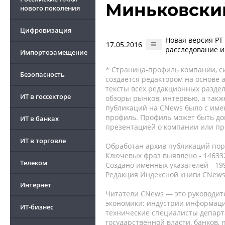
Миньковски
нового поколения
Цифровизация
Новая версия PT 
17.05.2016
расследование 
Импортозамещение
* Страница-профиль компании, сис
Безопасность
создается редактором на основе
тексты всех редакционных раздел
ИТ в госсекторе
обзоры рынков, интервью, а такж
публикаций на CNews было с име
профиль. Профиль может быть до
ИТ в банках
презентацией о компании или про
ИТ в торговле
Обработан архив публикаций порт
Ключевых фраз выявлено - 146332
Телеком
Создано именных указателей - 19
Редакция Индексной книги CNews
Интернет
Читатели CNews — это руководит
экономики: индустрии информаци
ИТ-бизнес
технические специалисты депар
государственной власти, банков,