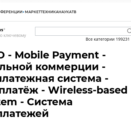
НФЕРЕНЦИИ
МАРКЕТ
ТЕХНИКА
НАУКА
ТВ
ws
*
по ключевому
Все категории
199231
О - Mobile Payment -
льной коммерции -
латежная система -
латёж - Wireless-based
tem - Система
платежей