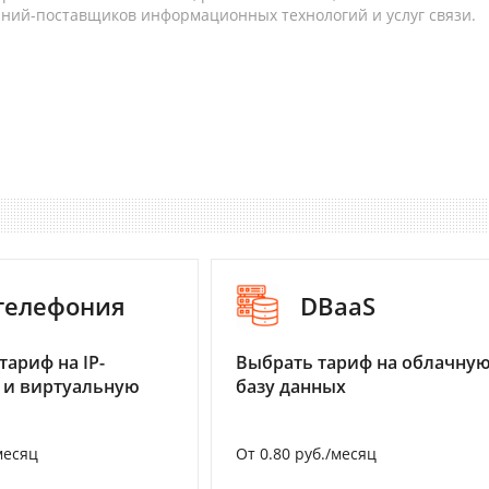
аний-поставщиков информационных технологий и услуг связи.
-телефония
DBaaS
тариф на IP-
Выбрать тариф на облачну
 и виртуальную
базу данных
месяц
От 0.80 руб./месяц