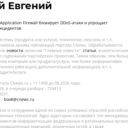
й Евгений
Application Firewall блокирует DDoS-атаки и упрощает
инцидентов
темы (продукта или услуги), технологии, персоны и т.п.
 анализа архива публикаций портала CNews. Обрабатываются
ов (
новости
, включая "Главные новости",
статьи
, аналитически
е содержание партнёрских проектов). Таким образом, чем боль
нем компании или продукта/услуги, тем более информативен
полнен (обогащен) дополнительной информацией, в т.ч.
дукте/услуге.
ала CNews.ru c 11.1998 до 08.2026 годы.
8, в очереди разбора - 724413.
9231.
 -
book@cnews.ru
ели и сотрудники одной из самых успешных отраслей российск
онных технологий. Ядро аудитории составляют топ-менеджеры
таментов информатизации федеральных и региональных орган
 промышленных компаний, розничных сетей, а также