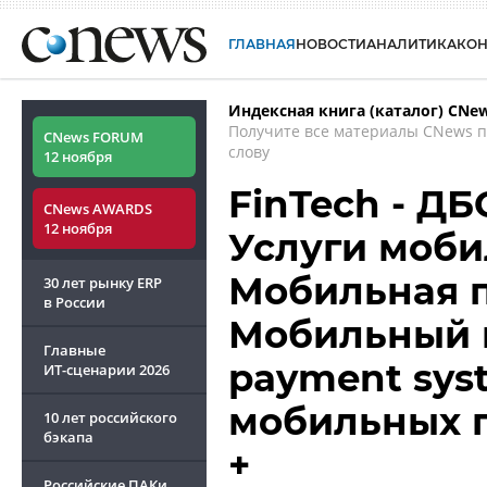
ГЛАВНАЯ
НОВОСТИ
АНАЛИТИКА
КО
Индексная книга (каталог) CNe
Получите все материалы CNews 
CNews FORUM
слову
12 ноября
FinTech - ДБ
CNews AWARDS
12 ноября
Услуги моби
Мобильная п
30 лет рынку ERP
в России
Мобильный п
Главные
payment sys
ИТ-сценарии
2026
мобильных 
10 лет российского
бэкапа
+
Российские ПАКи