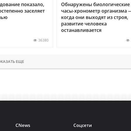
дование показало,
Обнаружены биологические
остепенно заселяет
часы-хронометр организма 
нью
когда они выходят из строя,
развитие человека
останавливается
36380
КАЗАТЬ ЕЩЕ
CNews
Соцсети