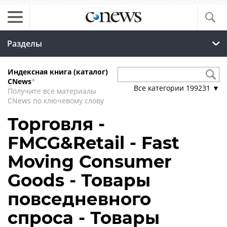
Разделы
Индексная книга (каталог)
CNews
*
Все категории
199231
▼
Получите все материалы
CNews по ключевому слову
Торговля -
FMCG&Retail - Fast
Moving Consumer
Goods - Товары
повседневного
спроса - Товары