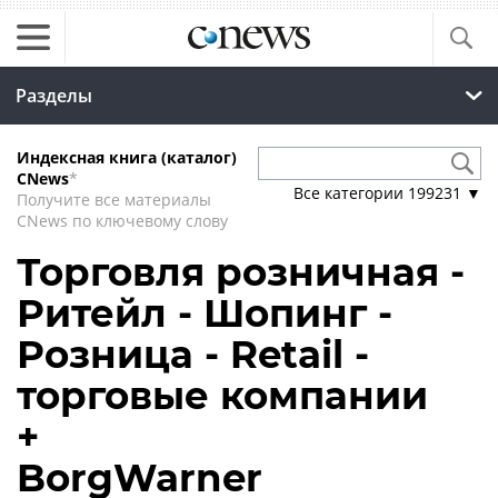
Разделы
Индексная книга (каталог)
CNews
*
Все категории
199231
▼
Получите все материалы
CNews по ключевому слову
Торговля розничная -
Ритейл - Шопинг -
Розница - Retail -
торговые компании
+
BorgWarner