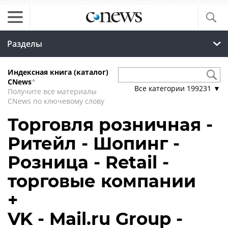
Разделы
Индексная книга (каталог)
CNews
*
Все категории
199231
▼
Получите все материалы
CNews по ключевому слову
Торговля розничная -
Ритейл - Шопинг -
Розница - Retail -
торговые компании
+
VK - Mail.ru Group -