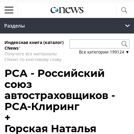
Разделы
Индексная книга (каталог)
CNews
*
Все категории
199124
▼
Получите все материалы
CNews по ключевому слову
РСА - Российский
союз
автостраховщиков -
РСА-Клиринг
+
Горская Наталья