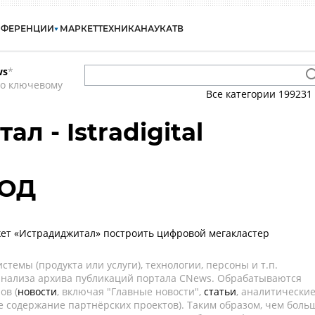
НФЕРЕНЦИИ
МАРКЕТ
ТЕХНИКА
НАУКА
ТВ
ws
*
по ключевому
Все категории
199231
л - Istradigital
ЦОД
ет «Истрадиджитал» построить цифровой мегакластер
темы (продукта или услуги), технологии, персоны и т.п.
 анализа архива публикаций портала CNews. Обрабатываются
ов (
новости
, включая "Главные новости",
статьи
, аналитически
е содержание партнёрских проектов). Таким образом, чем боль