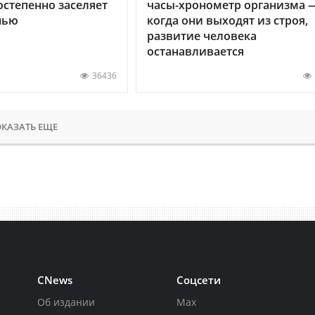
остепенно заселяет
часы-хронометр организма 
нью
когда они выходят из строя,
развитие человека
останавливается
36436
КАЗАТЬ ЕЩЕ
CNews
Соцсети
Об издании
Max