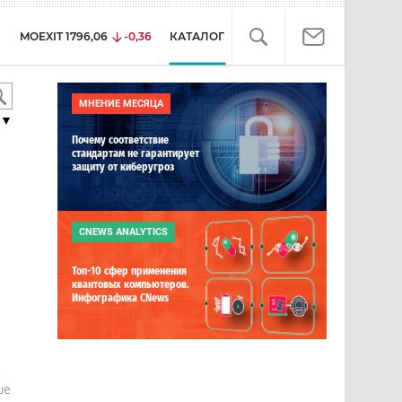
MOEXIT
1796,06
-0,36
КАТАЛОГ
МНЕНИЕ МЕСЯЦА
▼
Почему соответствие
стандартам не гарантирует
защиту от киберугроз
CNEWS ANALYTICS
Топ-10 сфер применения
квантовых компьютеров.
Инфографика CNews
е
ше