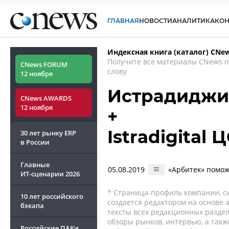
ГЛАВНАЯ
НОВОСТИ
АНАЛИТИКА
КО
Индексная книга (каталог) CNe
Получите все материалы CNews 
CNews FORUM
слову
12 ноября
Истрадиджита
CNews AWARDS
12 ноября
+
Istradigital 
30 лет рынку ERP
в России
Главные
05.08.2019
«Арбитек» помож
ИТ-сценарии
2026
* Страница-профиль компании, сис
10 лет российского
создается редактором на основе
бэкапа
тексты всех редакционных раздел
обзоры рынков, интервью, а такж
Российские ПАКи