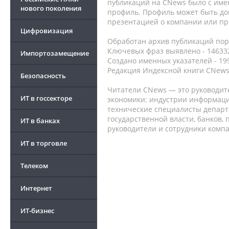
публикаций на CNews было с име
нового поколения
профиль. Профиль может быть до
презентацией о компании или про
Цифровизация
Обработан архив публикаций порт
Ключевых фраз выявлено - 146332
Импортозамещение
Создано именных указателей - 19
Редакция Индексной книги CNews
Безопасность
Читатели CNews — это руководит
ИТ в госсекторе
экономики: индустрии информаци
технические специалисты депар
государственной власти, банков,
ИТ в банках
руководители и сотрудники комп
ИТ в торговле
Телеком
Интернет
ИТ-бизнес