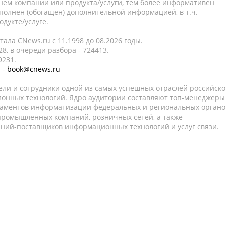
нем компании или продукта/услуги, тем более информативен
полнен (обогащен) дополнительной информацией, в т.ч.
дукте/услуге.
ала CNews.ru c 11.1998 до 08.2026 годы.
8, в очереди разбора - 724413.
9231.
 -
book@cnews.ru
ели и сотрудники одной из самых успешных отраслей российск
онных технологий. Ядро аудитории составляют топ-менеджеры
таментов информатизации федеральных и региональных орган
 промышленных компаний, розничных сетей, а также
аний-поставщиков информационных технологий и услуг связи.