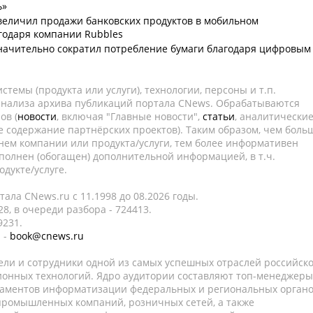
ь»
величил продажи банковских продуктов в мобильном
годаря компании Rubbles
начительно сократил потребление бумаги благодаря цифровым
темы (продукта или услуги), технологии, персоны и т.п.
 анализа архива публикаций портала CNews. Обрабатываются
ов (
новости
, включая "Главные новости",
статьи
, аналитически
е содержание партнёрских проектов). Таким образом, чем боль
нем компании или продукта/услуги, тем более информативен
полнен (обогащен) дополнительной информацией, в т.ч.
дукте/услуге.
ала CNews.ru c 11.1998 до 08.2026 годы.
8, в очереди разбора - 724413.
9231.
 -
book@cnews.ru
ели и сотрудники одной из самых успешных отраслей российск
онных технологий. Ядро аудитории составляют топ-менеджеры
таментов информатизации федеральных и региональных орган
 промышленных компаний, розничных сетей, а также