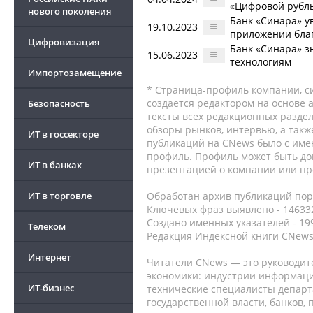
«Цифровой рубл
нового поколения
Банк «Синара» у
19.10.2023
приложении бла
Цифровизация
Банк «Синара» з
15.06.2023
технологиям
Импортозамещение
* Страница-профиль компании, сис
создается редактором на основе
Безопасность
тексты всех редакционных раздел
обзоры рынков, интервью, а такж
ИТ в госсекторе
публикаций на CNews было с име
профиль. Профиль может быть до
ИТ в банках
презентацией о компании или про
ИТ в торговле
Обработан архив публикаций порт
Ключевых фраз выявлено - 146332
Создано именных указателей - 19
Телеком
Редакция Индексной книги CNews
Интернет
Читатели CNews — это руководит
экономики: индустрии информаци
ИТ-бизнес
технические специалисты депар
государственной власти, банков,