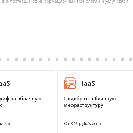
аний-поставщиков информационных технологий и услуг связи.
aaS
IaaS
риф на облачную
Подобрать облачную
х
инфраструктуру
месяц
От 346 руб./месяц