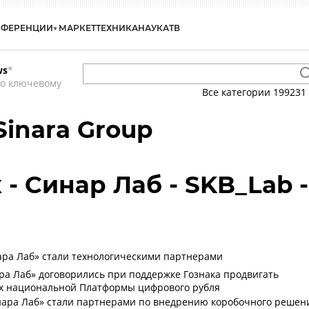
НФЕРЕНЦИИ
МАРКЕТ
ТЕХНИКА
НАУКА
ТВ
ws
*
по ключевому
Все категории
199231
Sinara Group
- Синар Лаб - SKB_Lab -
ара Лаб» стали технологическими партнерами
нара Лаб» договорились при поддержке Гознака продвигать
ах национальной Платформы цифрового рубля
инара Лаб» стали партнерами по внедрению коробочного решен