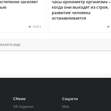
остепенно заселяет
часы-хронометр организма 
нью
когда они выходят из строя,
развитие человека
останавливается
36403
КАЗАТЬ ЕЩЕ
CNews
Соцсети
Об издании
Max