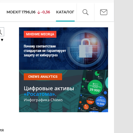
MOEXIT
1796,06
-0,36
КАТАЛОГ
МНЕНИЕ МЕСЯЦА
▼
Почему соответствие
стандартам не гарантирует
защиту от киберугроз
CNEWS ANALYTICS
Цифровые активы
«Росатома».
Инфографика CNews
ия