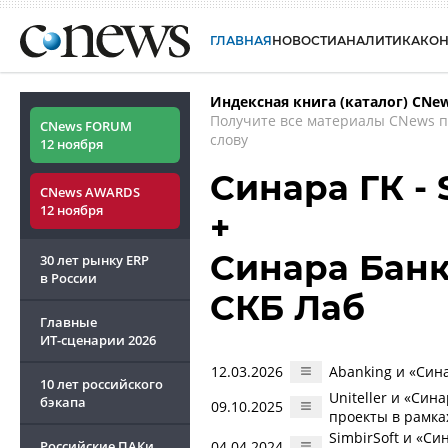
ГЛАВНАЯ
НОВОСТИ
АНАЛИТИКА
КО
Индексная книга (каталог) CNe
Получите все материалы CNews 
CNews FORUM
слову
12 ноября
Синара ГК - 
CNews AWARDS
12 ноября
+
Синара Банк 
30 лет рынку ERP
в России
СКБ Лаб
Главные
ИТ-сценарии
2026
12.03.2026
Abanking и «Син
10 лет российского
Uniteller и «Си
бэкапа
09.10.2025
проекты в рамк
SimbirSoft и «С
Российские ПАКи
04.04.2024