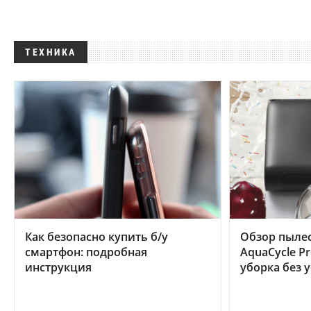
ТЕХНИКА
Как безопасно купить б/у
Обзор пылес
смартфон: подробная
AquaCycle Pr
инструкция
уборка без 