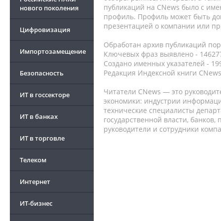
публикаций на CNews было с име
нового поколения
профиль. Профиль может быть до
презентацией о компании или про
Цифровизация
Обработан архив публикаций порт
Импортозамещение
Ключевых фраз выявлено - 146277
Создано именных указателей - 19
Редакция Индексной книги CNews
Безопасность
Читатели CNews — это руководит
ИТ в госсекторе
экономики: индустрии информаци
технические специалисты депар
ИТ в банках
государственной власти, банков,
руководители и сотрудники комп
ИТ в торговле
Телеком
Интернет
ИТ-бизнес