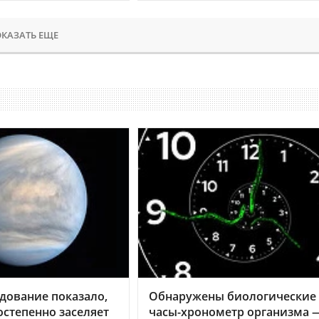
КАЗАТЬ ЕЩЕ
дование показало,
Обнаружены биологические
остепенно заселяет
часы-хронометр организма 