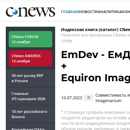
ГЛАВНАЯ
НОВОСТИ
АНАЛИТИКА
КО
Индексная книга (каталог) CNe
Получите все материалы CNews 
CNews FORUM
слову
12 ноября
EmDev - Ем
CNews AWARDS
12 ноября
+
Equiron Ima
30 лет рынку ERP
в России
Главные
Совместимость 
10.07.2023
ИТ-сценарии
2026
Imagenarium
10 лет российского
* Страница-профиль компании, сис
бэкапа
создается редактором на основе
тексты всех редакционных раздел
обзоры рынков, интервью, а такж
Российские ПАКи