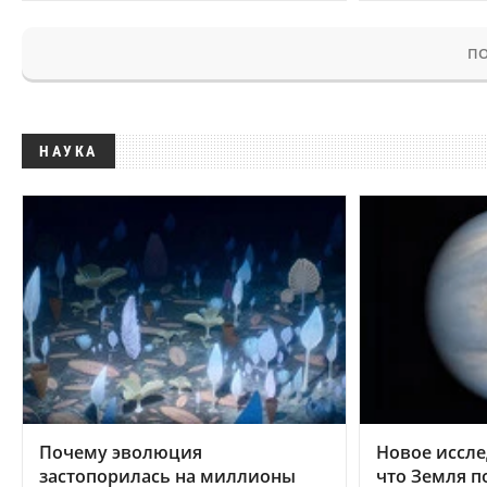
ПО
НАУКА
Почему эволюция
Новое иссле
застопорилась на миллионы
что Земля п