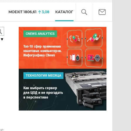
MOEXIT
1806,61
3,08
КАТАЛОГ
CNEWS ANALYTICS
▼
Топ-10 сфер применения
квантовых компьютеров.
Инфографика CNews
ТЕХНОЛОГИЯ МЕСЯЦА
Как выбрать сервер
для ЦОД и не прогадать
в перспективе
е
ше