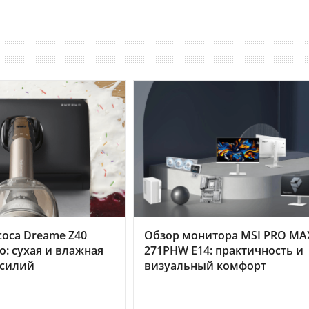
оса Dreame Z40
Обзор монитора MSI PRO MA
o: сухая и влажная
271PHW E14: практичность и
усилий
визуальный комфорт