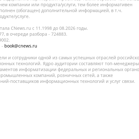
нем компании или продукта/услуги, тем более информативен
полнен (обогащен) дополнительной информацией, в т.ч.
дукте/услуге.
ала CNews.ru c 11.1998 до 08.2026 годы.
7, в очереди разбора - 724883.
9002.
 -
book@cnews.ru
ели и сотрудники одной из самых успешных отраслей российск
онных технологий. Ядро аудитории составляют топ-менеджеры
таментов информатизации федеральных и региональных орган
 промышленных компаний, розничных сетей, а также
аний-поставщиков информационных технологий и услуг связи.