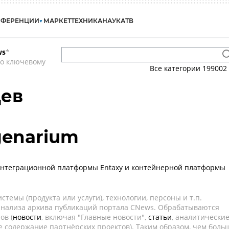
НФЕРЕНЦИИ
МАРКЕТ
ТЕХНИКА
НАУКА
ТВ
ws
*
по ключевому
Все категории
199002
Дев
genarium
интеграционной платформы Entaxy и контейнерной платформы
темы (продукта или услуги), технологии, персоны и т.п.
 анализа архива публикаций портала CNews. Обрабатываются
ов (
новости
, включая "Главные новости",
статьи
, аналитически
е содержание партнёрских проектов). Таким образом, чем боль