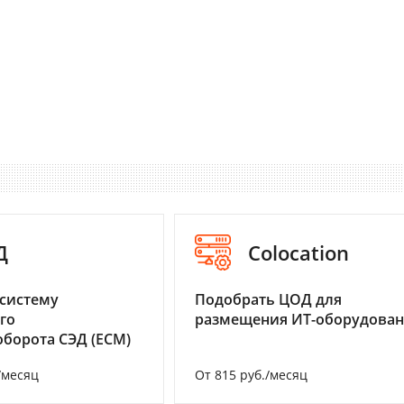
Д
Colocation
систему
Подобрать ЦОД для
го
размещения ИТ-оборудова
борота СЭД (ECM)
/месяц
От 815 руб./месяц