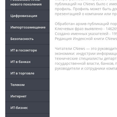
публикаций на CNews было с име
нового поколения
профиль. Профиль может быть до
презентацией о компании или про
Цифровизация
Обработан архив публикаций порт
Импортозамещение
Ключевых фраз выявлено - 146269
Создано именных указателей - 19
Редакция Индексной книги CNews
Безопасность
Читатели CNews — это руководит
ИТ в госсекторе
экономики: индустрии информаци
технические специалисты депар
ИТ в банках
государственной власти, банков,
руководители и сотрудники комп
ИТ в торговле
Телеком
Интернет
ИТ-бизнес