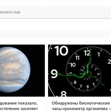
КАЗАТЬ ЕЩЕ
дование показало,
Обнаружены биологические
остепенно заселяет
часы-хронометр организма 