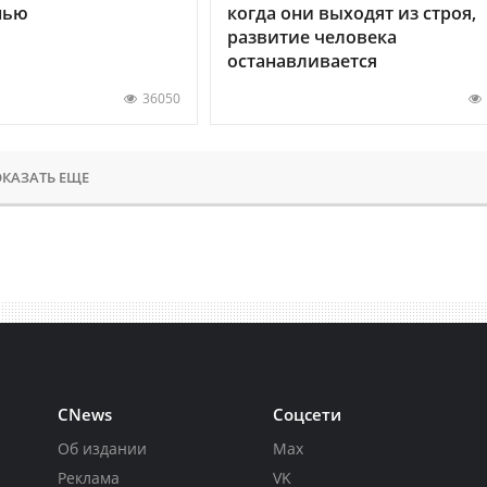
нью
когда они выходят из строя,
развитие человека
останавливается
36050
КАЗАТЬ ЕЩЕ
CNews
Соцсети
Об издании
Max
Реклама
VK