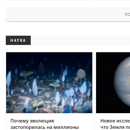
ПО
НАУКА
Почему эволюция
Новое иссле
застопорилась на миллионы
что Земля п