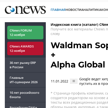
ГЛАВНАЯ
НОВОСТИ
АНАЛИТИКА
КО
Индексная книга (каталог) CNe
Получите все материалы CNews 
CNews FORUM
слову
12 ноября
Waldman Sop
CNews AWARDS
12 ноября
+
Alpha Global
30 лет рынку ERP
в России
Главные
Google ведет хи
11.01.2022
ИТ-сценарии
2026
пустить их в пр
10 лет российского
* Страница-профиль компании, сис
бэкапа
создается редактором на основе
тексты всех редакционных раздел
обзоры рынков, интервью, а такж
Российские ПАКи