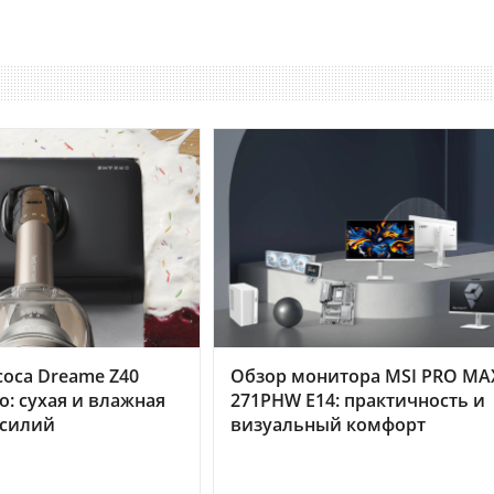
оса Dreame Z40
Обзор монитора MSI PRO MA
o: сухая и влажная
271PHW E14: практичность и
усилий
визуальный комфорт