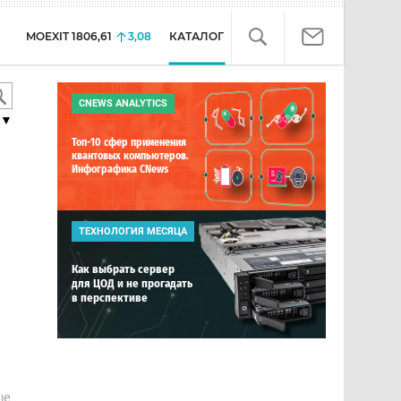
MOEXIT
1806,61
3,08
КАТАЛОГ
CNEWS ANALYTICS
▼
Топ-10 сфер применения
квантовых компьютеров.
Инфографика CNews
ТЕХНОЛОГИЯ МЕСЯЦА
Как выбрать сервер
для ЦОД и не прогадать
в перспективе
е
ше