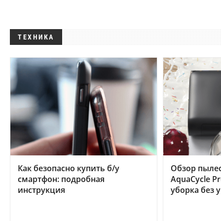
ТЕХНИКА
Как безопасно купить б/у
Обзор пылес
смартфон: подробная
AquaCycle Pr
инструкция
уборка без 