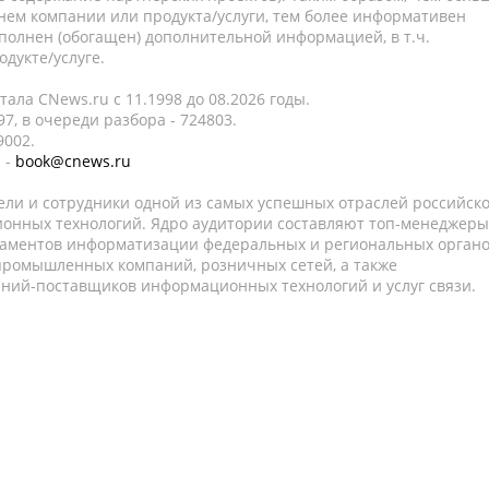
нем компании или продукта/услуги, тем более информативен
полнен (обогащен) дополнительной информацией, в т.ч.
дукте/услуге.
ала CNews.ru c 11.1998 до 08.2026 годы.
7, в очереди разбора - 724803.
9002.
 -
book@cnews.ru
ели и сотрудники одной из самых успешных отраслей российск
онных технологий. Ядро аудитории составляют топ-менеджеры
таментов информатизации федеральных и региональных орган
 промышленных компаний, розничных сетей, а также
аний-поставщиков информационных технологий и услуг связи.