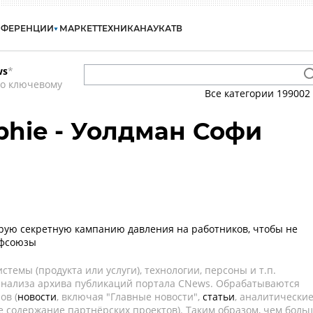
НФЕРЕНЦИИ
МАРКЕТ
ТЕХНИКА
НАУКА
ТВ
ws
*
по ключевому
Все категории
199002
hie - Уолдман Софи
трую секретную кампанию давления на работников, чтобы не
офсоюзы
темы (продукта или услуги), технологии, персоны и т.п.
 анализа архива публикаций портала CNews. Обрабатываются
ов (
новости
, включая "Главные новости",
статьи
, аналитически
е содержание партнёрских проектов). Таким образом, чем боль