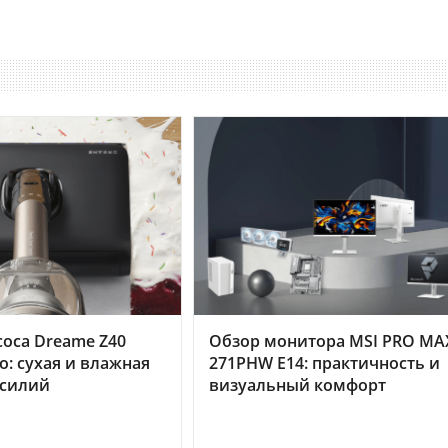
оса Dreame Z40
Обзор монитора MSI PRO MA
o: сухая и влажная
271PHW E14: практичность и
усилий
визуальный комфорт