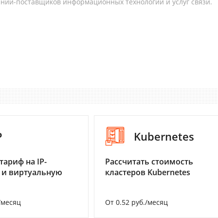
аний-поставщиков информационных технологий и услуг связи.
P
Kubernetes
тариф на IP-
Рассчитать стоимость
 и виртуальную
кластеров Kubernetes
/месяц
От 0.52 руб./месяц