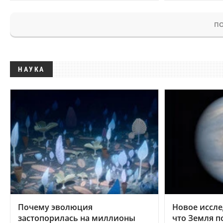
ПО
НАУКА
Почему эволюция
Новое иссле
застопорилась на миллионы
что Земля п