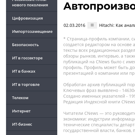
Автопроизв
нового поколения
Цифровизация
02.03.2016
Hitachi: Как ана
Импортозамещение
* Страница-профиль компании, сис
создается редактором на основе
Безопасность
тексты всех редакционных раздел
обзоры рынков, интервью, а такж
ИТ в госсекторе
публикаций на CNews было с име
профиль. Профиль может быть до
ИТ в банках
презентацией о компании или про
ИТ в торговле
Обработан архив публикаций порт
Ключевых фраз выявлено - 146304
Создано именных указателей - 19
Телеком
Редакция Индексной книги CNews
Интернет
Читатели CNews — это руководит
экономики: индустрии информаци
ИТ-бизнес
технические специалисты депар
государственной власти, банков,