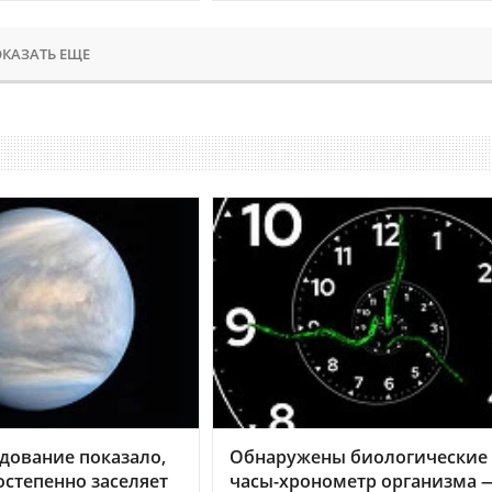
КАЗАТЬ ЕЩЕ
дование показало,
Обнаружены биологические
остепенно заселяет
часы-хронометр организма 