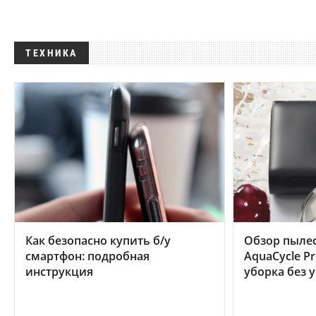
ТЕХНИКА
Как безопасно купить б/у
Обзор пылес
смартфон: подробная
AquaCycle Pr
инструкция
уборка без 