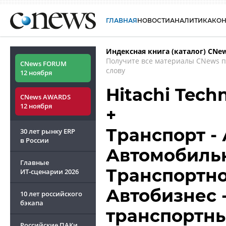
ГЛАВНАЯ
НОВОСТИ
АНАЛИТИКА
КО
Индексная книга (каталог) CNe
Получите все материалы CNews 
CNews FORUM
слову
12 ноября
Hitachi Tech
CNews AWARDS
12 ноября
+
Транспорт -
30 лет рынку ERP
в России
Автомобиль
Главные
Транспортно
ИТ-сценарии
2026
Автобизнес 
10 лет российского
бэкапа
транспортны
Российские ПАКи