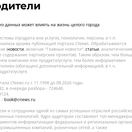
одители
лиз данных может влиять на жизнь целого города
темы (продукта или услуги), технологии, персоны и т.п.
 анализа архива публикаций портала CNews. Обрабатываются
ов (
новости
, включая "Главные новости",
статьи
, аналитически
е содержание партнёрских проектов). Таким образом, чем боль
нем компании или продукта/услуги, тем более информативен
полнен (обогащен) дополнительной информацией, в т.ч.
дукте/услуге.
ала CNews.ru c 11.1998 до 08.2026 годы.
2, в очереди разбора - 724648.
9124.
 -
book@cnews.ru
ели и сотрудники одной из самых успешных отраслей российск
онных технологий. Ядро аудитории составляют топ-менеджеры
таментов информатизации федеральных и региональных орган
 промышленных компаний, розничных сетей, а также