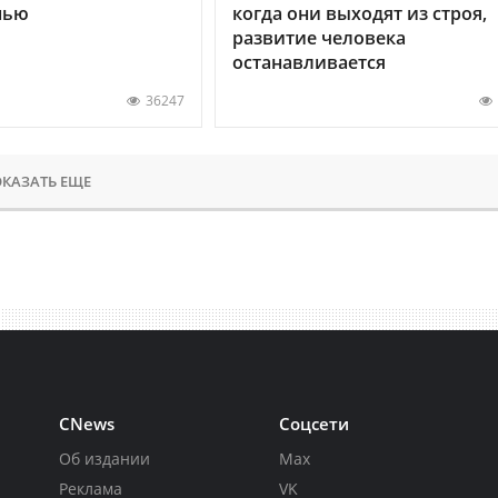
нью
когда они выходят из строя,
развитие человека
останавливается
36247
КАЗАТЬ ЕЩЕ
CNews
Соцсети
Об издании
Max
Реклама
VK