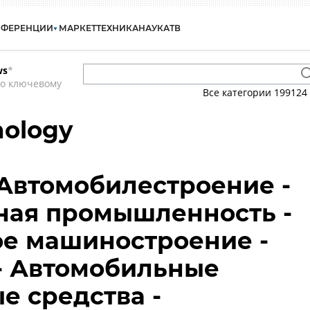
НФЕРЕНЦИИ
МАРКЕТ
ТЕХНИКА
НАУКА
ТВ
ws
*
по ключевому
Все категории
199124
nology
 Автомобилестроение -
ная промышленность -
е машиностроение -
- Автомобильные
е средства -