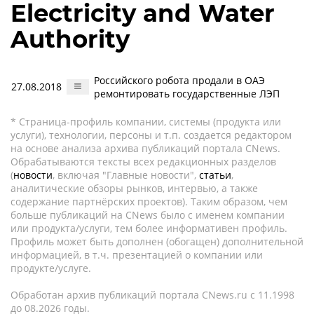
Electricity and Water
Authority
Российского робота продали в ОАЭ
27.08.2018
ремонтировать государственные ЛЭП
* Страница-профиль компании, системы (продукта или
услуги), технологии, персоны и т.п. создается редактором
на основе анализа архива публикаций портала CNews.
Обрабатываются тексты всех редакционных разделов
(
новости
, включая "Главные новости",
статьи
,
аналитические обзоры рынков, интервью, а также
содержание партнёрских проектов). Таким образом, чем
больше публикаций на CNews было с именем компании
или продукта/услуги, тем более информативен профиль.
Профиль может быть дополнен (обогащен) дополнительной
информацией, в т.ч. презентацией о компании или
продукте/услуге.
Обработан архив публикаций портала CNews.ru c 11.1998
до 08.2026 годы.