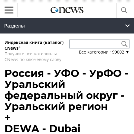
Разделы
Индексная книга (каталог)
CNews
*
Все категории
199002
▼
Получите все материалы
CNews по ключевому слову
Россия - УФО - УрФО -
Уральский
федеральный округ -
Уральский регион
+
DEWA - Dubai