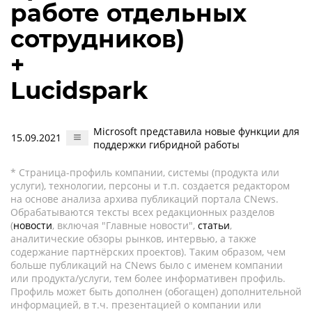
работе отдельных
сотрудников)
+
Lucidspark
Microsoft представила новые функции для
15.09.2021
поддержки гибридной работы
* Страница-профиль компании, системы (продукта или
услуги), технологии, персоны и т.п. создается редактором
на основе анализа архива публикаций портала CNews.
Обрабатываются тексты всех редакционных разделов
(
новости
, включая "Главные новости",
статьи
,
аналитические обзоры рынков, интервью, а также
содержание партнёрских проектов). Таким образом, чем
больше публикаций на CNews было с именем компании
или продукта/услуги, тем более информативен профиль.
Профиль может быть дополнен (обогащен) дополнительной
информацией, в т.ч. презентацией о компании или